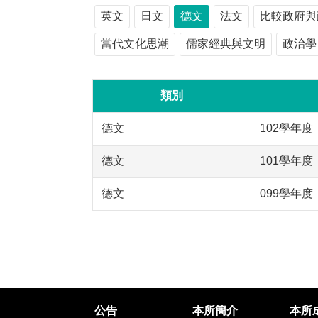
英文
日文
德文
法文
比較政府與
當代文化思潮
儒家經典與文明
政治學
類別
德文
102學年度
德文
101學年度
德文
099學年度
公告
本所簡介
本所