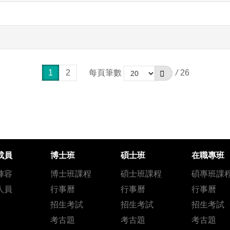
1
2
每頁筆數
/
26
成員
博士班
碩士班
在職專班
陣容
博士班課程
碩士班課程
碩專班課
人員
行事曆
行事曆
行事曆
招生考試
招生考試
招生考試
考古題
考古題
考古題