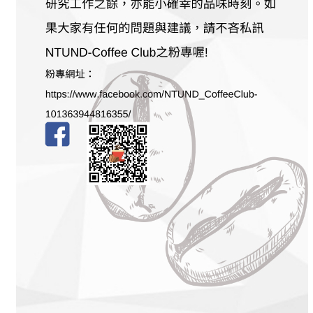
成
員
博
士
班
碩
士
班
在
職
專
班
學
術
研
究
國