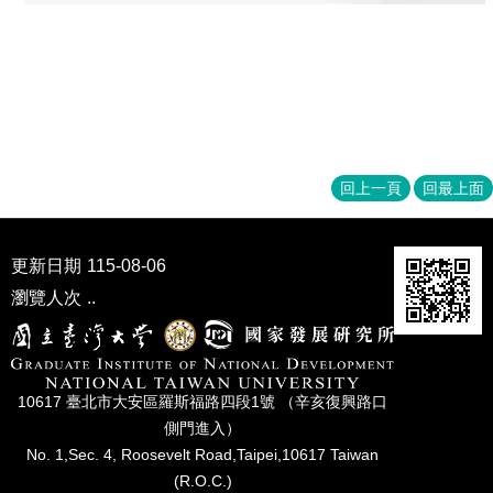
家
發
展
研
究
期
刊
回上一頁
回最上面
口
試
專
區
更新日期
115-08-06
瀏覽人次
..
所
學
會
10617 臺北市⼤安區羅斯福路四段1號 （辛亥復興路⼝
側⾨進入）
No. 1,Sec. 4, Roosevelt Road,Taipei,10617 Taiwan
(R.O.C.)