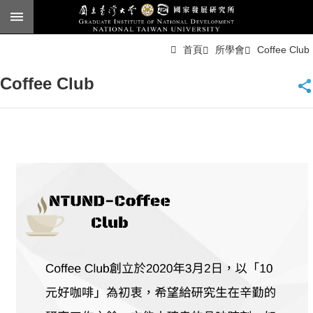
跳到主要內容區塊
進
首頁
所學會
Coffee Club
階
搜
尋
Coffee Club
臺
大
首
頁
English
公
告
本
所
簡
介
本
所