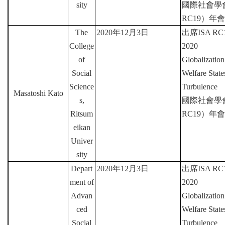
sity
國際社會學
RC19
）年會
The
2020
年
12
月
3
日
出席
ISA RC1
College
2020
of
Globalization
Social
Welfare Stat
Science
Turbulence
Masatoshi Kato
s,
國際社會學
Ritsum
RC19
）年會
eikan
Univer
sity
Depart
2020
年
12
月
3
日
出席
ISA RC1
ment of
2020
Advan
Globalization
ced
Welfare Stat
Social
Turbulence