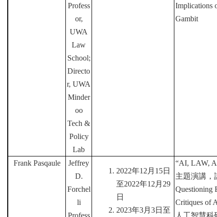
Profess
Implications 
or,
Gambit
UWA
Law
School;
Directo
r, UWA
Minder
oo
Tech &
Policy
Lab
Frank Pasqaule
Jeffrey
“
AI, LAW,
2022
年
12
月
15
日
D.
主題演講，
至
2022
年
12
月
29
Forchel
Questioning 
日
li
Critiques of 
2023
年
3
月
3
日至
Profess
人工智慧科