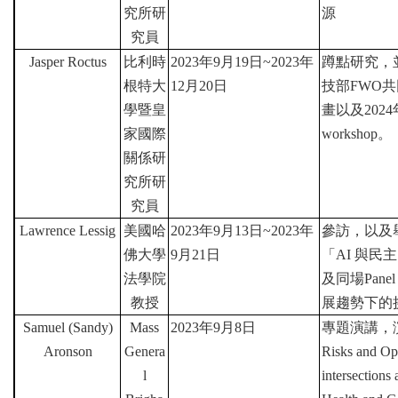
究所研
源
究員
Jasper Roctus
比利時
2023
年
9
月
19
日
~2023
年
蹲點研究，
根特大
12
月
20
日
技部
FWO
共
學暨皇
畫以及
2024
家國際
workshop
。
關係研
究所研
究員
Lawrence Lessig
美國哈
2023
年
9
月
13
日
~2023
年
參訪，以及
佛大學
9
月
21
日
「
AI
與民主
法學院
及同場
Panel
教授
展趨勢下的
Samuel (Sandy)
Mass
2023
年
9
月
8
日
專題演講，
Aronson
Genera
Risks and Opp
l
intersection