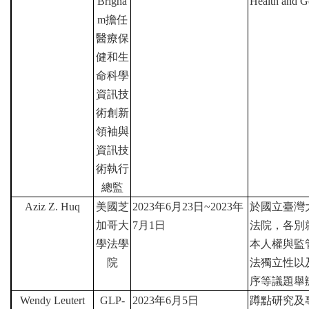
Brigha
Health and G
m
擔任
醫療保
健和生
命科學
資訊技
術創新
領袖與
資訊技
術執行
總監
Aziz Z. Huq
美國芝
2023
年
6
月
23
日
~2023
年
於國立臺灣
加哥大
7
月
1
日
法院，各別
學法學
本人權與監
院
法獨立性以
序等議題舉
Wendy Leutert
GLP-
2023
年
6
月
5
日
蹲點研究及