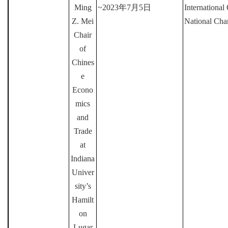
Ming
~2023
年
7
月
5
日
International
Z. Mei
National Ch
Chair
of
Chines
e
Econo
mics
and
Trade
at
Indiana
Univer
sity’s
Hamilt
on
Lugar