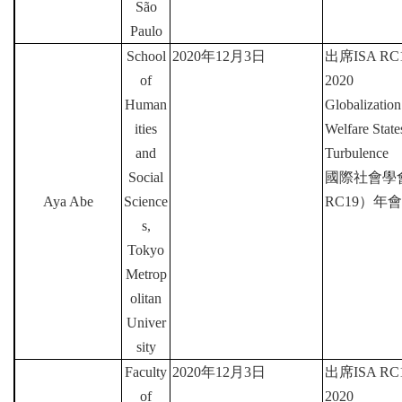
São
Paulo
School
2020
年
12
月
3
日
出席
ISA RC1
of
2020
Human
Globalization
ities
Welfare Stat
and
Turbulence
Social
國際社會學
Aya Abe
Science
RC19
）年會
s,
Tokyo
Metrop
olitan
Univer
sity
Faculty
2020
年
12
月
3
日
出席
ISA RC1
of
2020