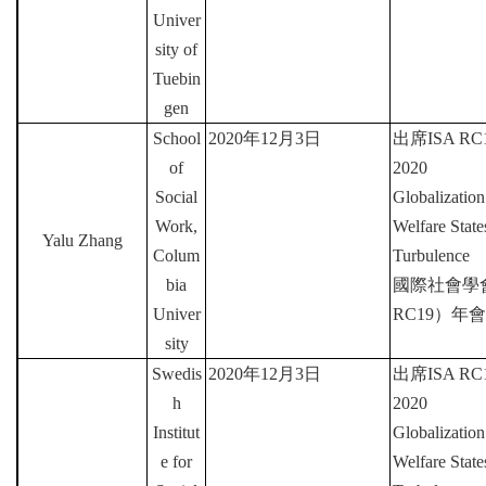
Univer
sity of
Tuebin
gen
School
2020
年
12
月
3
日
出席
ISA RC1
of
2020
Social
Globalization
Work,
Welfare Stat
Yalu Zhang
Colum
Turbulence
bia
國際社會學
Univer
RC19
）年會
sity
Swedis
2020
年
12
月
3
日
出席
ISA RC1
h
2020
Institut
Globalization
e for
Welfare Stat