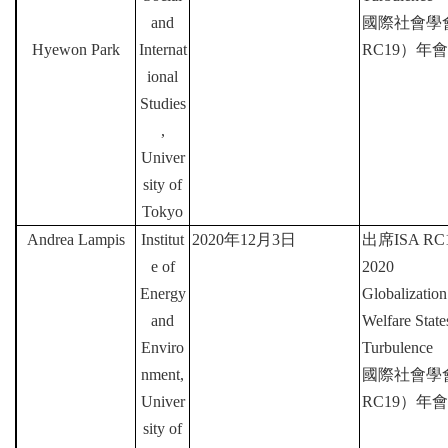
and
國際社會學
Hyewon Park
Internat
RC19
）年會
ional
Studies
,
Univer
sity of
Tokyo
Andrea Lampis
Institut
2020
年
12
月
3
日
出席
ISA RC1
e of
2020
Energy
Globalization
and
Welfare Stat
Enviro
Turbulence
nment,
國際社會學
Univer
RC19
）年會
sity of