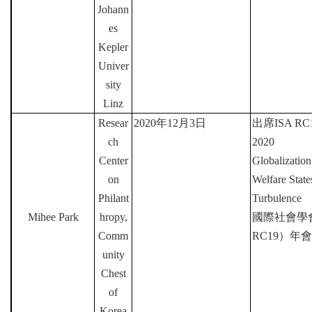
Johann
es
Kepler
Univer
sity
Linz
Resear
2020
年
12
月
3
日
出席
ISA RC1
ch
2020
Center
Globalization
on
Welfare Stat
Philant
Turbulence
Mihee Park
hropy,
國際社會學
Comm
RC19
）年會
unity
Chest
of
Korea