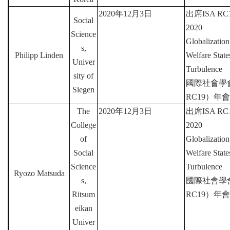
2020
年
12
月
3
日
出席
ISA RC1
Social
2020
Science
Globalization
s,
Philipp Linden
Welfare Stat
Univer
Turbulence
sity of
國際社會學
Siegen
RC19
）年會
The
2020
年
12
月
3
日
出席
ISA RC1
College
2020
of
Globalization
Social
Welfare Stat
Science
Turbulence
Ryozo Matsuda
s,
國際社會學
Ritsum
RC19
）年會
eikan
Univer