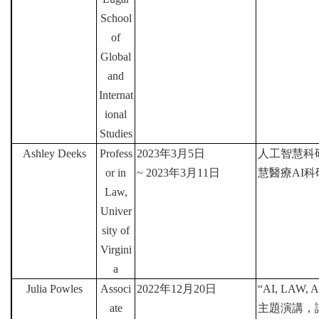
School
of
Global
and
Internat
ional
Studies
Ashley Deeks
Profess
2023
年
3
月
5
日
人工智慧科
or in
~ 2023
年
3
月
11
日
慧醫療
AI
科
Law,
Univer
sity of
Virgini
a
Julia Powles
Associ
2022
年
12
月
20
日
“AI, LAW,
ate
主題演講，