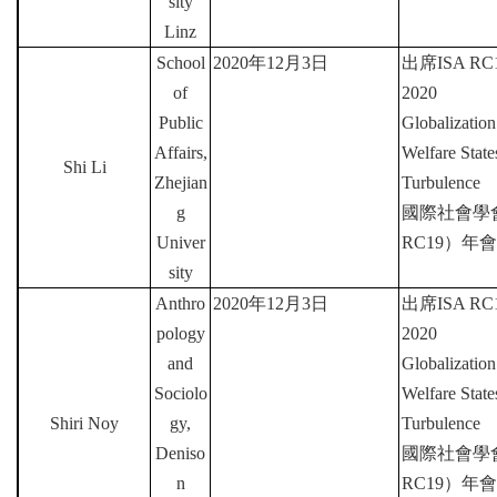
sity
Linz
School
2020
年
12
月
3
日
出席
ISA RC1
of
2020
Public
Globalization
Affairs,
Welfare Stat
Shi Li
Zhejian
Turbulence
g
國際社會學
Univer
RC19
）年會
sity
Anthro
2020
年
12
月
3
日
出席
ISA RC1
pology
2020
and
Globalization
Sociolo
Welfare Stat
Shiri Noy
gy,
Turbulence
Deniso
國際社會學
n
RC19
）年會