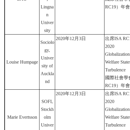
Lingna
RC19
）年會
n
Univer
sity
2020
年
12
月
3
日
出席
ISA RC1
Sociolo
2020
gy,
Globalization
Univer
Louise Humpage
Welfare Stat
sity of
Turbulence
Auckla
國際社會學
nd
RC19
）年會
2020
年
12
月
3
日
出席
ISA RC1
SOFI,
2020
Stockh
Globalization
Marie Evertsson
olm
Welfare Stat
Univer
Turbulence