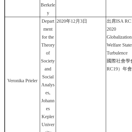
Berkele
y
Depart
2020
年
12
月
3
日
出席
ISA RC1
ment
2020
for the
Globalization
Theory
Welfare Stat
of
Turbulence
Society
國際社會學
and
RC19
）年會
Social
Veronika Prieler
Analys
es,
Johann
es
Kepler
Univer