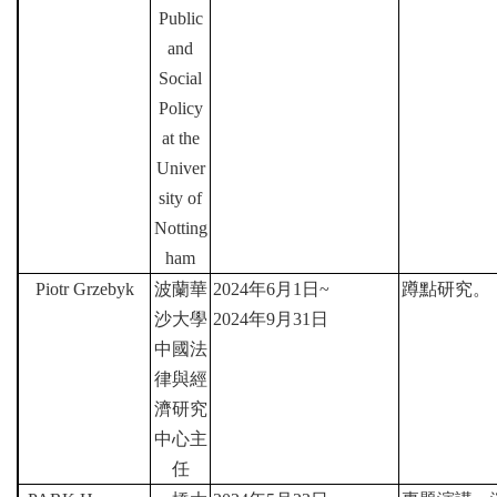
成
Public
員
and
Social
博
士
Policy
班
at the
Univer
碩
士
sity of
班
Notting
ham
在
職
Piotr Grzebyk
波蘭華
2024
年
6
月
1
日
~
蹲點研究。
專
沙大學
2024
年
9
月
31
日
班
中國法
學
律與經
術
濟研究
研
中心主
究
任
國