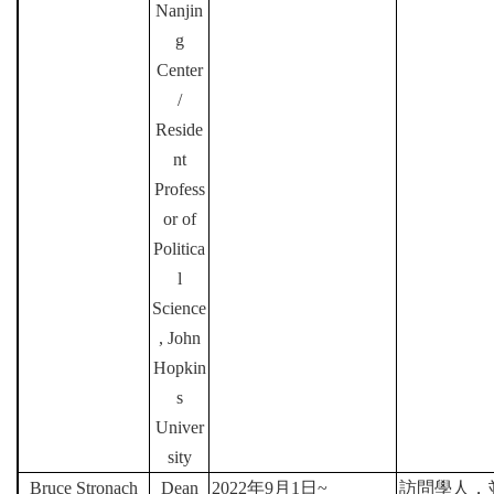
Nanjin
g
Center
/
Reside
nt
Profess
or of
Politica
l
Science
, John
Hopkin
s
Univer
sity
Bruce Stronach
Dean
2022
年
9
月
1
日
~
訪問學人，