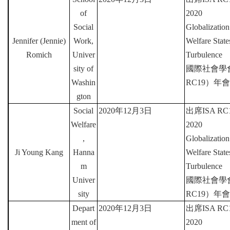
of
2020
Social
Globalization
Jennifer (Jennie)
Work,
Welfare Stat
Romich
Univer
Turbulence
sity of
國際社會學
Washin
RC19
）年會
gton
Social
2020
年
12
月
3
日
出席
ISA RC1
Welfare
2020
,
Globalization
Ji Young Kang
Hanna
Welfare Stat
m
Turbulence
Univer
國際社會學
sity
RC19
）年會
Depart
2020
年
12
月
3
日
出席
ISA RC1
ment of
2020