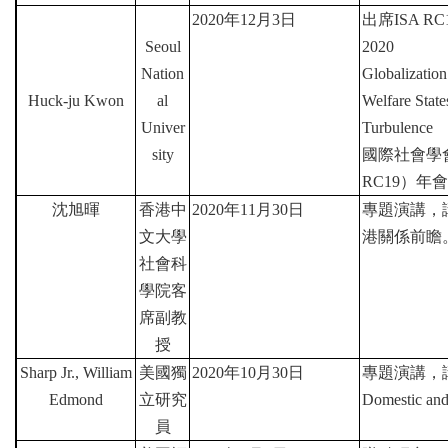
2020
年
12
月
3
日
出席
ISA RC1
Seoul
2020
Nation
Globalization
Huck-ju Kwon
al
Welfare Stat
Univer
Turbulence
sity
國際社會學
RC19
）年會
沈旭暉
香港中
2020
年
11
月
30
日
專題演講，
文大學
港關係前瞻
社會科
學院客
席副教
授
Sharp Jr., William
美國獨
2020
年
10
月
30
日
專題演講，
Edmond
立研究
Domestic and
員