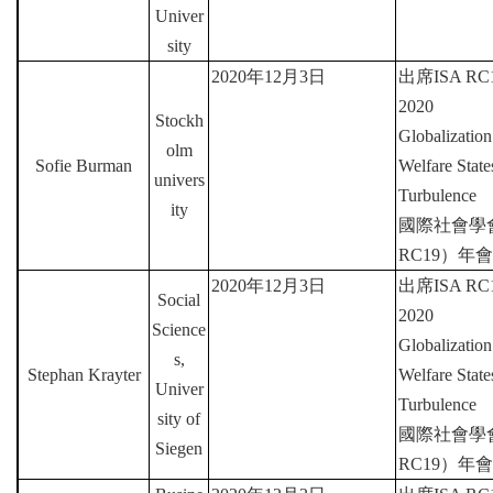
Univer
sity
2020
年
12
月
3
日
出席
ISA RC1
2020
Stockh
Globalization
olm
Sofie Burman
Welfare Stat
univers
Turbulence
ity
國際社會學
RC19
）年會
2020
年
12
月
3
日
出席
ISA RC1
Social
2020
Science
Globalization
s,
Stephan Krayter
Welfare Stat
Univer
Turbulence
sity of
國際社會學
Siegen
RC19
）年會