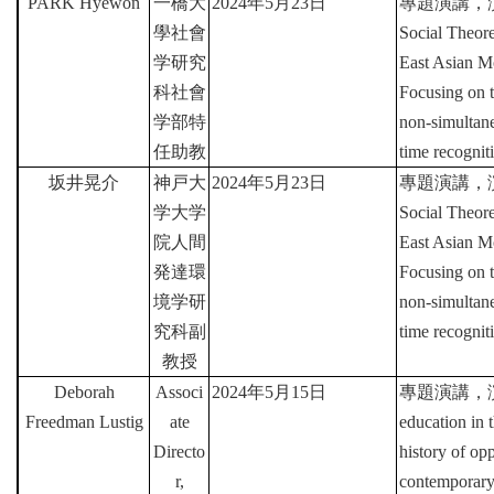
PARK Hyewon
一橋大
2024
年
5
月
23
日
專題演講，
家
發
學社會
Social Theore
展
学研究
East Asian Mo
研
科社會
Focusing on t
究
学部特
non-simultan
期
刊
任助教
time recognit
坂井晃介
神戸大
2024
年
5
月
23
日
專題演講，
口
学大学
Social Theore
試
專
院人間
East Asian Mo
區
発達環
Focusing on t
所
境学研
non-simultan
學
究科副
time recognit
會
教授
Deborah
Associ
2024
年
5
月
15
日
專題演講，
Freedman Lustig
ate
education in 
Directo
history of op
r,
contemporary 