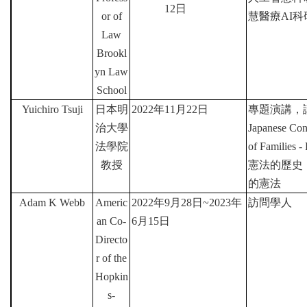
12
日
or of
慧醫療
AI
科
Law
Brookl
yn Law
School
Yuichiro Tsuji
日本明
2022
年
11
月
22
日
專題演講，
治大學
Japanese Cons
法學院
of Families -
教授
憲法的歷史
的憲法
Adam K Webb
Americ
2022
年
9
月
28
日
~2023
年
訪問學人
an Co-
6
月
15
日
Directo
r of the
Hopkin
s-