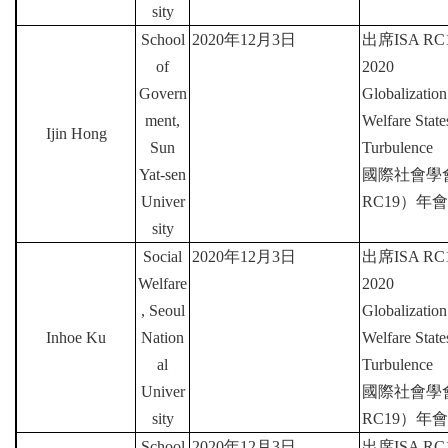
sity
School
2020
年
12
月
3
日
出席
ISA RC1
of
2020
Govern
Globalization
ment,
Welfare Stat
Ijin Hong
Sun
Turbulence
Yat-sen
國際社會學
Univer
RC19
）年會
sity
Social
2020
年
12
月
3
日
出席
ISA RC1
Welfare
2020
, Seoul
Globalization
Inhoe Ku
Nation
Welfare Stat
al
Turbulence
Univer
國際社會學
sity
RC19
）年會
School
2020
年
12
月
3
日
出席
ISA RC1