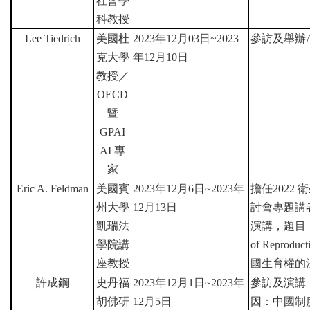
社會學
科教授
Lee Tiedrich
美國杜
2023
年
12
月
03
日
~2023
參訪及舉辦
克大學
年
12
月
10
日
教授／
OECD
暨
GPAI
AI
專
家
Eric A. Feldman
美國賓
2023
年
12
月
6
日
~2023
年
擔任
2022
衛
州大學
12
月
13
日
討會專題講
凱瑞法
演講，題目
學院講
of Reproducti
座教授
國生育權的
許成鋼
史丹福
2023
年
12
月
1
日
~2023
年
參訪及演講
胡佛研
12
月
5
日
因：中國制