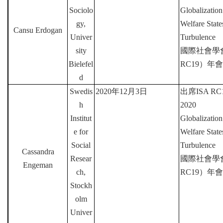
Sociolo
Globalization
gy,
Welfare Stat
Cansu Erdogan
Univer
Turbulence
sity
國際社會學
Bielefel
RC19
）年會
d
Swedis
2020
年
12
月
3
日
出席
ISA RC1
h
2020
Institut
Globalization
e for
Welfare Stat
Social
Turbulence
Cassandra
Resear
國際社會學
Engeman
ch,
RC19
）年會
Stockh
olm
Univer