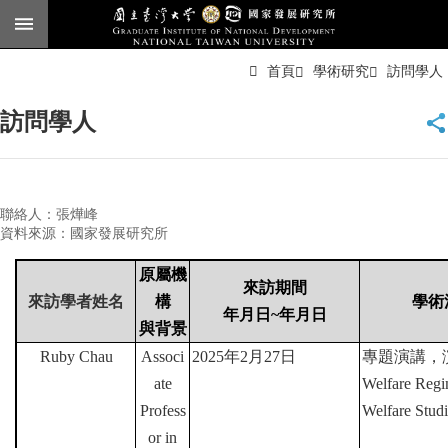
跳到主要內容區塊
進
首頁
學術研究
訪問學人
階
搜
尋
訪問學人
臺
大
首
頁
聯絡人：張燁峰
English
資料來源：國家發展研究所
公
原屬機
告
來訪期間
來訪學者姓名
構
學術
年月日
~
年月日
本
與背景
所
Ruby Chau
Associ
2025
年
2
月
27
日
專題演講，
簡
介
ate
Welfare Regi
Profess
Welfare Studi
本
or in
所