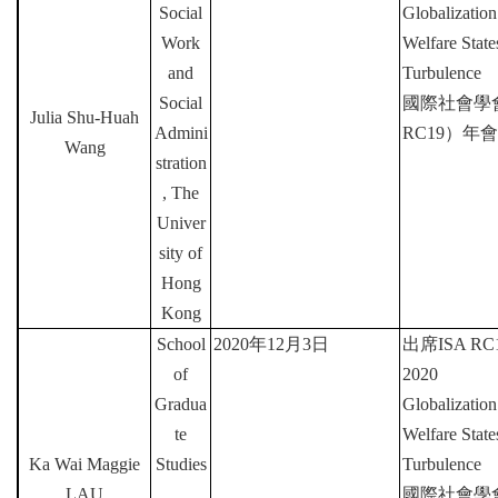
Social
Globalization
Work
Welfare Stat
and
Turbulence
Social
國際社會學
Julia Shu-Huah
Admini
RC19
）年會
Wang
stration
, The
Univer
sity of
Hong
Kong
School
2020
年
12
月
3
日
出席
ISA RC1
of
2020
Gradua
Globalization
te
Welfare Stat
Ka Wai Maggie
Studies
Turbulence
LAU
,
國際社會學