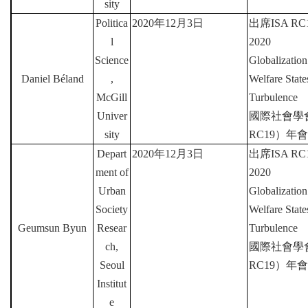
sity
Politica
2020
年
12
月
3
日
出席
ISA RC1
l
2020
Science
Globalization
Daniel B
é
land
,
Welfare Stat
McGill
Turbulence
Univer
國際社會學
sity
RC19
）年會
Depart
2020
年
12
月
3
日
出席
ISA RC1
ment of
2020
Urban
Globalization
Society
Welfare Stat
Geumsun Byun
Resear
Turbulence
ch,
國際社會學
Seoul
RC19
）年會
Institut
e