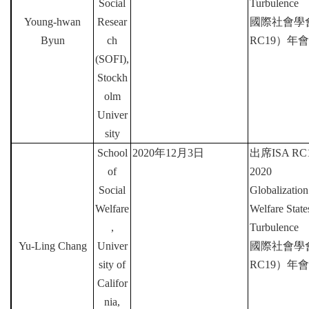
Social
Turbulence
Young-hwan
Resear
國際社會學
Byun
ch
RC19
）年會
(SOFI),
Stockh
olm
Univer
sity
School
2020
年
12
月
3
日
出席
ISA RC1
of
2020
Social
Globalization
Welfare
Welfare Stat
,
Turbulence
Yu-Ling Chang
Univer
國際社會學
sity of
RC19
）年會
Califor
nia,