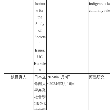
Institut
Indigenous l
e for
culturally rel
the
Study
of
Societa
l
Issues,
UC
Berkele
y
鎮目真人
日本立
2024
年
1
月
8
日
蹲點研究
命館大
~2024
年
3
月
16
日
學產業
社會學
部現代