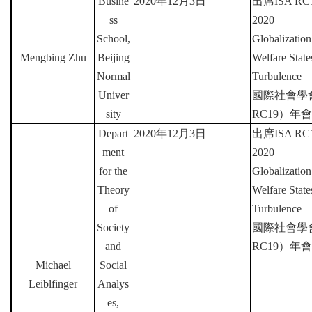
Busine
2020
年
12
月
3
日
出席
ISA RC1
ss
2020
School,
Globalization
Mengbing Zhu
Beijing
Welfare Stat
Normal
Turbulence
Univer
國際社會學
sity
RC19
）年會
Depart
2020
年
12
月
3
日
出席
ISA RC1
ment
2020
for the
Globalization
Theory
Welfare Stat
of
Turbulence
Society
國際社會學
and
RC19
）年會
Michael
Social
Leiblfinger
Analys
es,