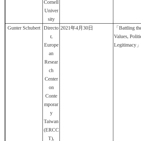
Cornell
Univer
sity
Gunter Schubert
Directo
2021
年
4
月
30
日
「
Battling th
r,
Values, Polit
Europe
Legitimacy
an
Resear
ch
Center
on
Conte
mporar
y
Taiwan
(ERCC
T),