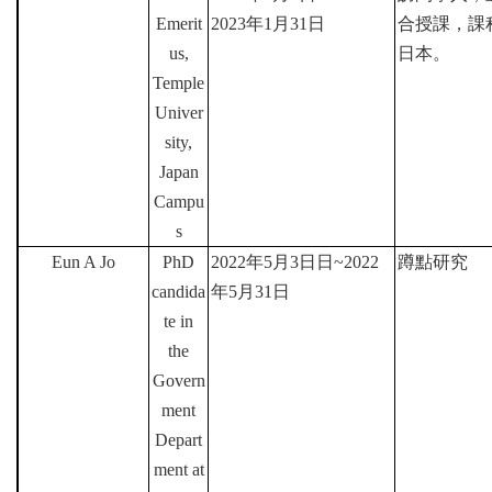
Emerit
2023
年
1
月
31
日
合授課，課
us,
日本。
Temple
Univer
sity,
Japan
Campu
s
Eun A Jo
PhD
2022
年
5
月
3
日日
~2022
蹲點研究
candida
年
5
月
31
日
te in
the
Govern
ment
Depart
ment at