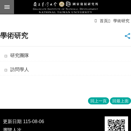
跳到主要內容區塊
進
首頁
學術研究
階
搜
尋
學術研究
臺
大
首
研究團隊
頁
English
訪問學人
公
告
本
所
回上一頁
回最上面
簡
介
更新日期
115-08-06
本
所
瀏覽人次
..