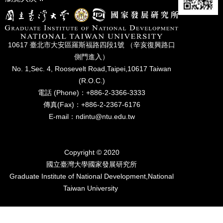
成
員
博
10617 臺北市⼤安區羅斯福路四段1號 （辛亥復興路⼝
士
班
側⾨進入）
No. 1,Sec. 4, Roosevelt Road,Taipei,10617 Taiwan
碩
(R.O.C.)
士
電話 (Phone)：+886-2-3366-3333
班
傳真(Fax)：+886-2-2367-6176
在
E-mail：ndintu@ntu.edu.tw
職
專
班
Copyright © 2020
國立臺灣⼤學國家發展研究所
學
術
Graduate Institute of National Development,National
研
Taiwan University
究
國