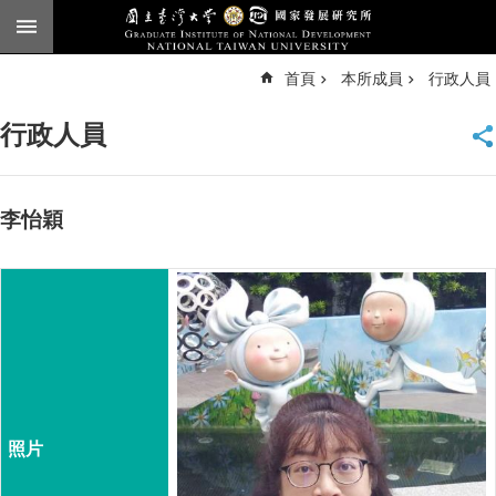
跳到主要內容區塊
進
首頁
本所成員
行政人員
階
搜
尋
行政人員
臺
大
首
頁
李怡穎
English
公
告
本
所
簡
介
本
所