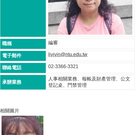
成
員
博
士
班
編審
碩
士
liyiyin@ntu.edu.tw
班
02-3366-3321
在
職
人事相關業務、報帳及財產管理、公文
專
登記桌、門禁管理
班
學
術
相關圖片
研
究
國