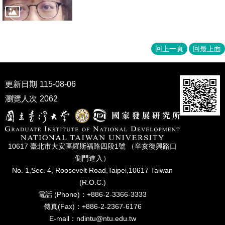
家
發
展
研
究
回上一頁
回最上面
期
刊
更新日期
115-08-06
口
試
瀏覽人次
2062
專
區
所
10617 臺北市⼤安區羅斯福路四段1號 （辛亥復興路⼝
學
會
側⾨進入）
No. 1,Sec. 4, Roosevelt Road,Taipei,10617 Taiwan
(R.O.C.)
電話 (Phone)：+886-2-3366-3333
傳真(Fax)：+886-2-2367-6176
E-mail：ndintu@ntu.edu.tw