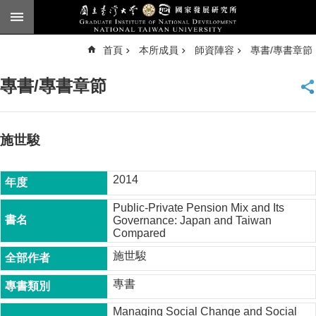
跳到主要內容區塊
進
首頁
本所成員
師資陣容
專書/專書章節
階
搜
尋
專書/專書章節
臺
大
首
頁
施世駿
English
2014
公
告
Public-Private Pension Mix and Its
Governance: Japan and Taiwan
本
Compared
所
簡
施世駿
介
專書
本
所
Managing Social Change and Social