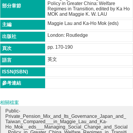
Policy in Greater China: Welfare
成
Regimes in Transition, edited by Ka Ho
員
MOK and Maggie K. W. LAU
博
Maggie Lau and Ka-Ho Mok (eds)
士
班
London: Routledge
碩
pp. 170-190
士
班
英文
在
職
專
班
學
相關檔案
術
Public-
研
Private_Pension_Mix_and_Its_Governance_Japan_and_
究
Taiwan_Compared___in_Maggie_Lau_and_Ka-
Ho_Mok__eds___Managing_Social_Change_and_Social
國
_Policy_in_Greater_China_Welfare_Regimes_in_Transiti