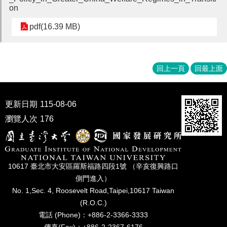
家
on
發
展
pdf(16.39 MB)
研
究
期
刊
回上一頁
回最上面
口
試
更新日期
115-08-06
專
瀏覽人次
176
區
所
學
會
10617 臺北市⼤安區羅斯福路四段1號 （辛亥復興路⼝
側⾨進入）
No. 1,Sec. 4, Roosevelt Road,Taipei,10617 Taiwan
(R.O.C.)
電話 (Phone)：+886-2-3366-3333