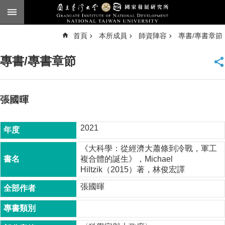
跳到主要內容區塊
進
首頁
本所成員
師資陣容
專書/專書章節
階
搜
尋
專書/專書章節
臺
大
首
頁
張國暉
English
2021
公
告
《大科學：從經濟大蕭條到冷戰，軍工
複合體的誕生》，Michael
本
Hiltzik（2015）著，林俊宏譯
所
簡
張國暉
介
本
所