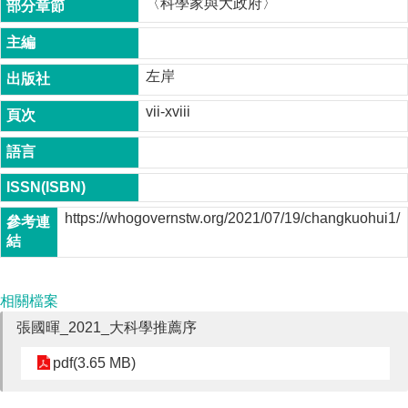
〈科學家與大政府〉
成
員
博
左岸
士
班
vii-xviii
碩
士
班
在
https://whogovernstw.org/2021/07/19/changkuohui1/
職
專
班
相關檔案
學
術
張國暉_2021_大科學推薦序
研
究
pdf(3.65 MB)
國