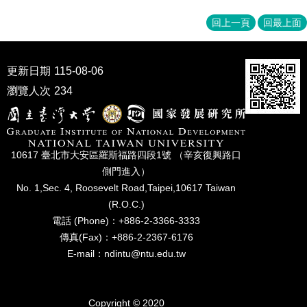
家
發
回上一頁
回最上面
展
研
究
更新日期
115-08-06
期
瀏覽人次
234
刊
口
試
專
10617 臺北市⼤安區羅斯福路四段1號 （辛亥復興路⼝
區
側⾨進入）
所
No. 1,Sec. 4, Roosevelt Road,Taipei,10617 Taiwan
學
(R.O.C.)
會
電話 (Phone)：+886-2-3366-3333
傳真(Fax)：+886-2-2367-6176
E-mail：ndintu@ntu.edu.tw
Copyright © 2020