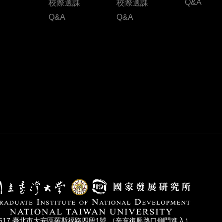
Q&A
校際選課
校際選課
Q&A
Q&A
0617 臺北市⼤安區羅斯福路四段1號 （辛亥復興路⼝側⾨進入）