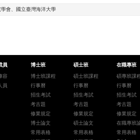
究學會、國立臺灣海洋大學
成員
博士班
碩士班
在職專班
陣容
博士班課程
碩士班課程
碩專班課
人員
行事曆
行事曆
行事曆
招生考試
招生考試
招生考試
考古題
考古題
考古題
修業規定
修業規定
修業規定
博士論文
碩士論文
在職專班
常用表格
常用表格
常用表格