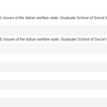
6:
Issues of the Italian welfare state.
Graduate School of Social 
: Issues of the Italian welfare state. Graduate School of Socia