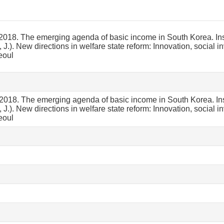
018. The emerging agenda of basic income in South Korea. Inst
, J.). New directions in welfare state reform: Innovation, social
eoul
018. The emerging agenda of basic income in South Korea. Inst
, J.). New directions in welfare state reform: Innovation, social
eoul