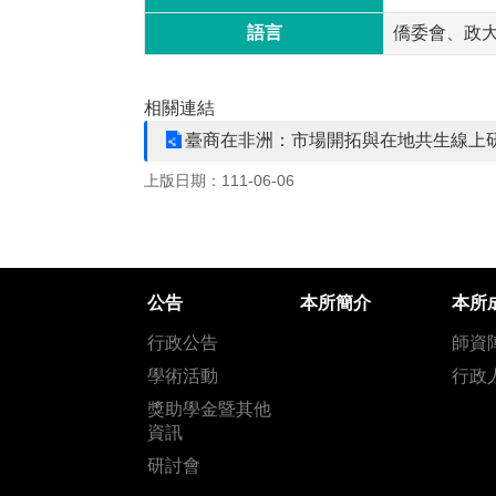
語言
僑委會、政
相關連結
臺商在非洲：市場開拓與在地共生線上研
上版日期：111-06-06
公告
本所簡介
本所
行政公告
師資
學術活動
行政
獎助學金暨其他
資訊
研討會