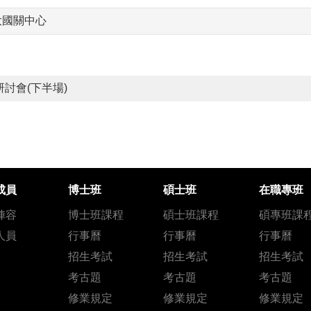
大國關中心
討會(下半場)
成員
博士班
碩士班
在職專班
陣容
博士班課程
碩士班課程
碩專班課
人員
行事曆
行事曆
行事曆
招生考試
招生考試
招生考試
考古題
考古題
考古題
修業規定
修業規定
修業規定