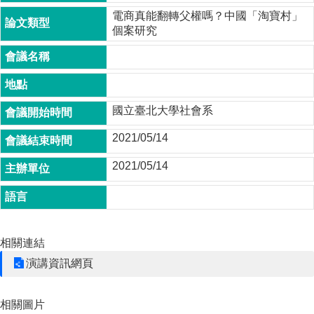
成
電商真能翻轉父權嗎？中國「淘寶村」
員
個案研究
博
士
班
碩
國立臺北大學社會系
士
班
2021/05/14
在
2021/05/14
職
專
班
學
相關連結
術
演講資訊網頁
研
究
相關圖片
國