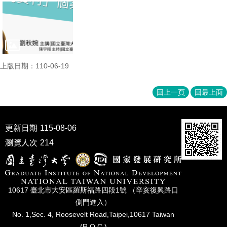
家
發
展
研
究
期
上版日期：110-06-19
刊
口
回上一頁
回最上面
試
專
區
更新日期
115-08-06
所
瀏覽人次
214
學
會
10617 臺北市⼤安區羅斯福路四段1號 （辛亥復興路⼝
側⾨進入）
No. 1,Sec. 4, Roosevelt Road,Taipei,10617 Taiwan
(R.O.C.)