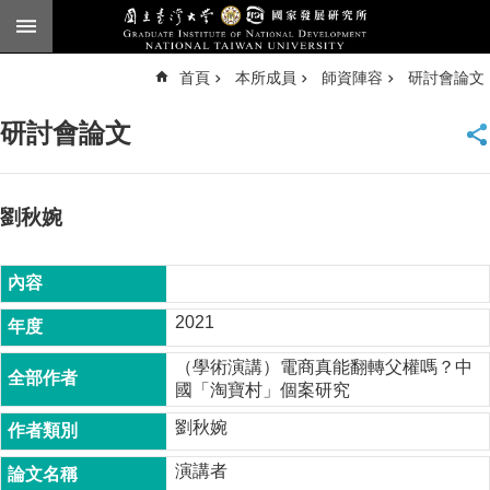
跳到主要內容區塊
進
首頁
本所成員
師資陣容
研討會論文
階
搜
尋
研討會論文
臺
大
首
頁
劉秋婉
English
公
告
2021
本
（學術演講）電商真能翻轉父權嗎？中
所
國「淘寶村」個案研究
簡
介
劉秋婉
本
演講者
所