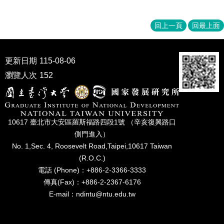
家
發
展
回上一頁
回最上面
研
究
期
更新日期
115-08-06
刊
瀏覽人次
152
口
試
專
區
10617 臺北市⼤安區羅斯福路四段1號 （辛亥復興路⼝
側⾨進入）
所
No. 1,Sec. 4, Roosevelt Road,Taipei,10617 Taiwan
學
會
(R.O.C.)
電話 (Phone)：+886-2-3366-3333
傳真(Fax)：+886-2-2367-6176
E-mail：ndintu@ntu.edu.tw