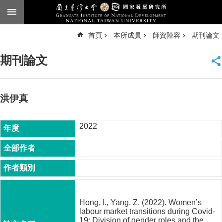
跳到主要內容區塊
進
首頁
本所成員
師資陣容
期刊論文
階
搜
尋
期刊論文
臺
大
首
頁
洪伊真
English
2022
公
告
本
所
簡
介
Hong, I., Yang, Z. (2022). Women’s
本
labour market transitions during Covid-
所
19: Division of gender roles and the