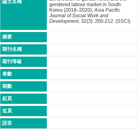
成
gendered labour market in South
Korea (2018–2020).
Asia Pacific
員
Journal of Social Work and
Development
. 32(3): 200-212. (SSCI)
博
士
班
碩
士
班
在
職
專
班
學
術
研
究
國