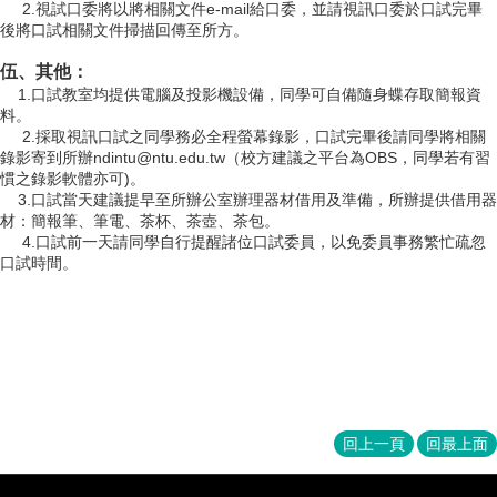
2.視試口委將以將相關文件
e-mail
給口委，並請視訊口委於口試完畢
職
後將口試相關文件掃描回傳至所方。
專
班
伍、
其他：
    1.口試教室均提供電腦及投影機設備，同學可自備隨身蝶存取簡報資
料。
     2.採取視訊口試之同學務必全程螢幕錄影，口試完畢後請同學將相關
學
錄影寄到所辦ndintu@ntu.edu.tw（校方建議之平台為OBS，同學若有習
術
慣之錄影軟體亦可)。
研
    3.口試當天建議提早至所辦公室辦理器材借用及準備，所辦提供借用器
究
材：簡報筆、筆電、茶杯、茶壺、茶包。
4.口試前一天請同學自行提醒諸位口試委員，以免委員事務繁忙疏忽
口試時間。
國
家
發
展
研
究
期
回上一頁
回最上面
刊