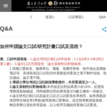
跳到主要內容區塊
進
首頁
口試專區
Q&A
階
搜
尋
Q&A
臺大
首頁
如何申請論文口試/研究計畫口試及流程？
English
壹、
口試申請表格
：
1.論文/研究計劃口試申請表
；
2.口試本3~5本(同口
委人數)
；
3.論文口試另需提供「論文原創性比對檢核表」
1.
填報口委姓
名、服務單位、職級、免費停車卷、收件地址及聯絡
公
電話等。若採取視訊口試則另外需要提供委員之電子郵件信箱、視
告
訊連結、論文電子檔。
2.博碩士學位考試(口試)除指導教授外，外所委員至少一人。
3.論文原創性比對檢核表
(本所規定比對結果需小於15%，並需指
導教授簽核確認，同時檢附比對結果有題示%數之總表
一併繳交
。
本
4.
論文研究計劃口試及論文口試之口試委員名單相同，如有異動請
所
填寫學生報告單(學籍)敘明更換口委事由，送交指導教授簽核後，
簡
轉交所辦公室給所長簽核，以上程序完備始得更換口試委員。
介