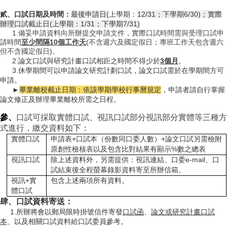
貳、口試日期及時間：
最後申請日(
上學期：
12/31；下學期
6/30)；實際
辦理口試截止日(上學期：1
/31；下學期7
/31)
      1.
備妥申請資料向所辦提交申請文件，實際口試時間需與受理口試申
本
請時間
至少間隔10個工作天
(不含週六及國定假日；專班工作天包含週六
所
但不含國定假日)。
成
      2.論文口試與研究計畫口試相距之時間不得少於
3個月
。
員
      3.休學期間可以申請論文研究計劃口試，論文口試需於在學期間方可
申請。
►
畢業離校截止日期：依該學期學校行事曆規定
，申請者請自行掌握
論文修正及辦理畢業離校所需之日程。
博
參、
口試可採取
實體口試、
視訊口試部分視訊部分實體等三種方
士
式進行，
繳交
資料
如下：
班
實體口試
申請表+口試本（份數同口委人數）+論文口試另需檢附
原創性檢核表以及包含比對結果有顯示%數之總表
視訊口試
除上述資料外，另需提供：視訊連結、口委e-mail、口
碩
試結束後全程螢幕錄影資料寄至所辦信箱。
士
視訊+實
包含上述兩項所有資料。
班
體口試
肆、
口試資料寄送：
     1.所辦將會以郵局限時掛號信件寄發
口試函
、
論文或研究計畫口試
本
、以及相關口試資料給口試委員參考。
在