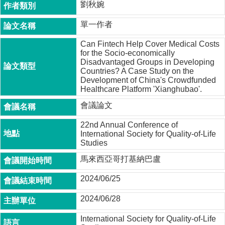
劉秋婉
成
員
單一作者
博
Can Fintech Help Cover Medical Costs
士
for the Socio-economically
班
Disadvantaged Groups in Developing
Countries? A Case Study on the
碩
Development of China's Crowdfunded
士
Healthcare Platform 'Xianghubao'.
班
會議論文
在
22nd Annual Conference of
職
International Society for Quality-of-Life
專
Studies
班
馬來西亞哥打基納巴盧
學
術
2024/06/25
研
2024/06/28
究
國
International Society for Quality-of-Life