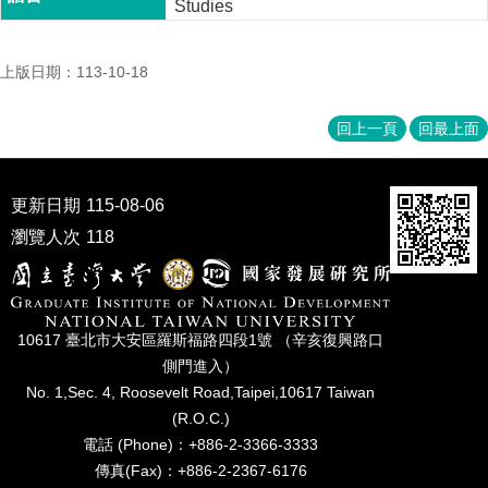
Studies
家
發
展
上版日期：113-10-18
研
究
期
回上一頁
回最上面
刊
口
更新日期
115-08-06
試
專
瀏覽人次
118
區
所
學
10617 臺北市⼤安區羅斯福路四段1號 （辛亥復興路⼝
會
側⾨進入）
No. 1,Sec. 4, Roosevelt Road,Taipei,10617 Taiwan
(R.O.C.)
電話 (Phone)：+886-2-3366-3333
傳真(Fax)：+886-2-2367-6176