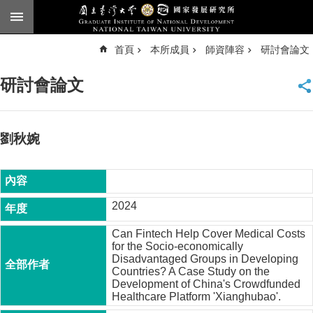
跳到主要內容區塊
進
首頁
本所成員
師資陣容
研討會論文
階
搜
尋
研討會論文
臺
大
首
頁
劉秋婉
English
公
告
2024
本
Can Fintech Help Cover Medical Costs
所
for the Socio-economically
簡
Disadvantaged Groups in Developing
介
Countries? A Case Study on the
Development of China's Crowdfunded
本
Healthcare Platform 'Xianghubao'.
所