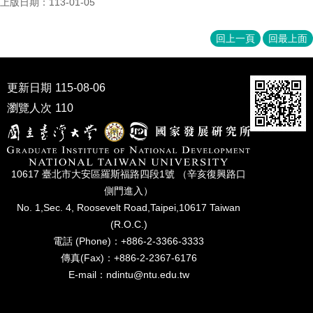
上版日期：113-01-05
家
發
展
回上一頁
回最上面
研
究
期
更新日期
115-08-06
刊
瀏覽人次
110
口
試
專
區
10617 臺北市⼤安區羅斯福路四段1號 （辛亥復興路⼝
所
側⾨進入）
學
No. 1,Sec. 4, Roosevelt Road,Taipei,10617 Taiwan
會
(R.O.C.)
電話 (Phone)：+886-2-3366-3333
傳真(Fax)：+886-2-2367-6176
E-mail：ndintu@ntu.edu.tw