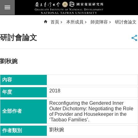
跳到主要內容區塊
進
首頁
本所成員
師資陣容
研討會論文
階
搜
尋
研討會論文
臺
大
首
頁
劉秋婉
English
公
告
2018
本
Reconfiguring the Gendered Inner
所
Outer Dichotomy: Negotiating the Role
簡
of Provider and Housekeeper in the
介
‘Taobao Families’.
本
劉秋婉
所