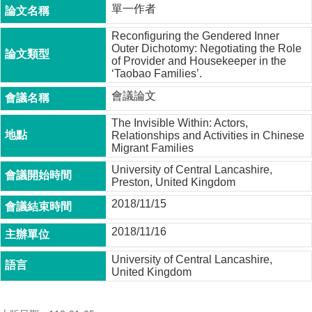
單一作者
成
員
Reconfiguring the Gendered Inner
Outer Dichotomy: Negotiating the Role
博
of Provider and Housekeeper in the
士
‘Taobao Families’.
班
會議論文
碩
士
The Invisible Within: Actors,
Relationships and Activities in Chinese
班
Migrant Families
在
University of Central Lancashire,
職
Preston, United Kingdom
專
2018/11/15
班
2018/11/16
學
術
University of Central Lancashire,
研
United Kingdom
究
國