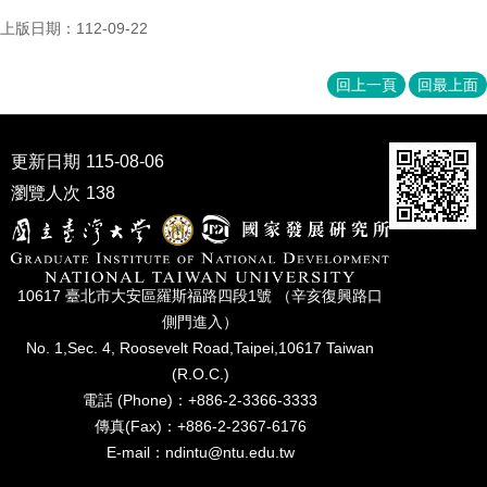
家
上版日期：112-09-22
發
展
研
回上一頁
回最上面
究
期
刊
更新日期
115-08-06
口
瀏覽人次
138
試
專
區
10617 臺北市⼤安區羅斯福路四段1號 （辛亥復興路⼝
所
學
側⾨進入）
會
No. 1,Sec. 4, Roosevelt Road,Taipei,10617 Taiwan
(R.O.C.)
電話 (Phone)：+886-2-3366-3333
傳真(Fax)：+886-2-2367-6176
E-mail：ndintu@ntu.edu.tw