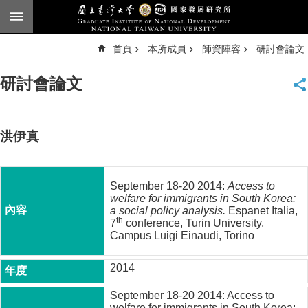
跳到主要內容區塊
進
首頁
本所成員
師資陣容
研討會論文
階
搜
尋
研討會論文
臺
大
首
頁
洪伊真
English
公
September 18-20 2014:
Access to
告
welfare for immigrants in South Korea:
a social policy analysis
.
Espanet Italia,
本
th
7
conference, Turin University,
所
Campus Luigi Einaudi, Torino
簡
介
2014
本
September 18-20 2014: Access to
所
welfare for immigrants in South Korea: