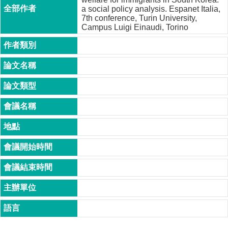
成
a social policy analysis. Espanet Italia,
員
7th conference, Turin University,
Campus Luigi Einaudi, Torino
博
士
班
碩
士
班
在
職
專
班
學
術
研
究
國