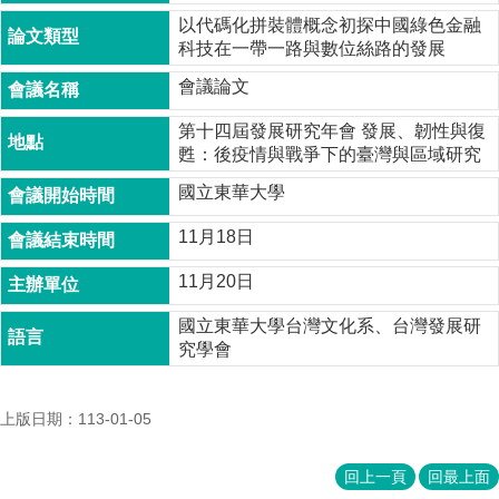
成
以代碼化拼裝體概念初探中國綠色金融
員
科技在一帶一路與數位絲路的發展
博
會議論文
士
班
第十四屆發展研究年會 發展、韌性與復
甦：後疫情與戰爭下的臺灣與區域研究
碩
國立東華大學
士
班
11月18日
在
11月20日
職
專
國立東華大學台灣文化系、台灣發展研
班
究學會
學
術
研
上版日期：113-01-05
究
回上一頁
回最上面
國