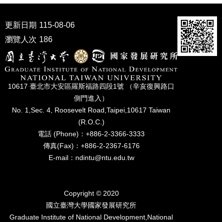
家
發
展
更新日期
115-08-06
研
瀏覽人次
186
究
期
刊
口
10617 臺北市⼤安區羅斯福路四段1號 （辛亥復興路⼝
試
側⾨進入）
專
No. 1,Sec. 4, Roosevelt Road,Taipei,10617 Taiwan
區
(R.O.C.)
電話 (Phone)：+886-2-3366-3333
所
學
傳真(Fax)：+886-2-2367-6176
會
E-mail：ndintu@ntu.edu.tw
Copyright © 2020
國立臺灣⼤學國家發展研究所
Graduate Institute of National Development,National