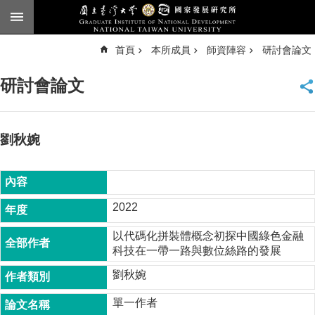
跳到主要內容區塊
進
首頁
本所成員
師資陣容
研討會論文
階
搜
尋
研討會論文
臺
大
首
頁
劉秋婉
English
公
告
2022
本
以代碼化拼裝體概念初探中國綠色金融
所
科技在一帶一路與數位絲路的發展
簡
介
劉秋婉
本
單一作者
所