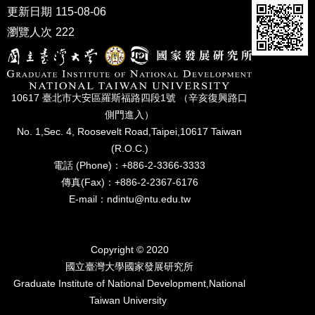
家
更新日期
115-08-06
發
瀏覽人次
222
展
研
究
期
刊
10617 臺北市⼤安區羅斯福路四段1號 （辛亥復興路⼝
側⾨進入）
口
No. 1,Sec. 4, Roosevelt Road,Taipei,10617 Taiwan
試
(R.O.C.)
專
區
電話 (Phone)：+886-2-3366-3333
傳真(Fax)：+886-2-2367-6176
所
E-mail：ndintu@ntu.edu.tw
學
會
Copyright © 2020
國立臺灣⼤學國家發展研究所
Graduate Institute of National Development,National
Taiwan University