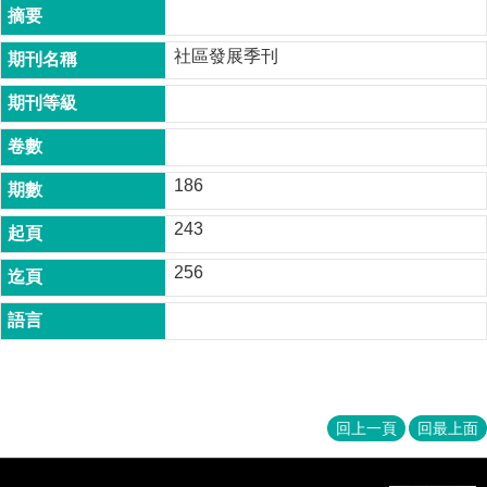
成
員
社區發展季刊
博
士
班
碩
186
士
班
243
在
256
職
專
班
學
術
研
回上一頁
回最上面
究
國