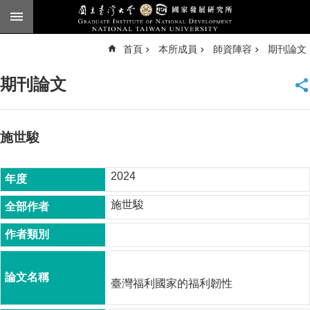
跳到主要內容區塊
進
首頁
本所成員
師資陣容
期刊論文
階
搜
尋
期刊論文
臺
大
首
頁
施世駿
English
2024
公
告
施世駿
本
所
簡
介
臺灣福利國家的福利韌性
本
所