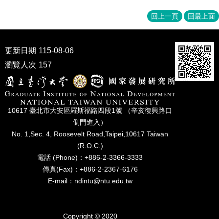
家
發
回上一頁
回最上面
展
研
究
更新日期
115-08-06
期
瀏覽人次
157
刊
口
試
專
10617 臺北市⼤安區羅斯福路四段1號 （辛亥復興路⼝
區
側⾨進入）
所
No. 1,Sec. 4, Roosevelt Road,Taipei,10617 Taiwan
學
(R.O.C.)
會
電話 (Phone)：+886-2-3366-3333
傳真(Fax)：+886-2-2367-6176
E-mail：ndintu@ntu.edu.tw
Copyright © 2020