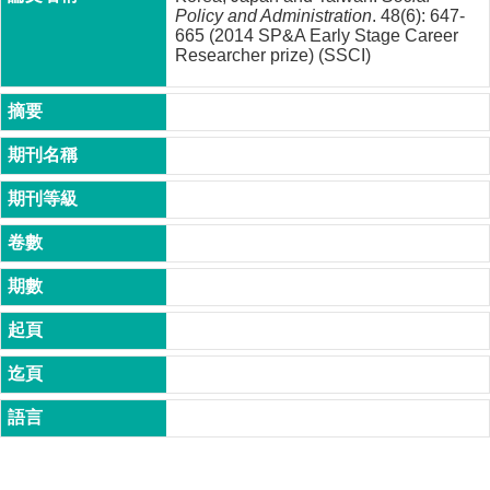
成
Policy and Administration
. 48(6): 647-
665 (2014 SP&A Early Stage Career
員
Researcher prize) (SSCI)
博
士
班
碩
士
班
在
職
專
班
學
術
研
究
國