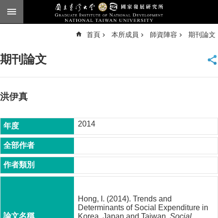
跳到主要內容區塊
進
首頁
本所成員
師資陣容
期刊論文
階
搜
尋
期刊論文
臺
大
首
頁
洪伊真
English
2014
公
告
本
所
簡
介
Hong, I. (2014). Trends and
本
Determinants of Social Expenditure in
所
Korea, Japan and Taiwan.
Social