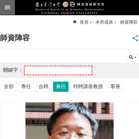
跳到主要內容區塊
進
首頁
本所成員
師資陣容
階
搜
尋
師資陣容
臺
大
首
頁
English
公
全部
專任
合聘
兼任
特聘講座教授
客座
告
本
所
簡
介
本
所