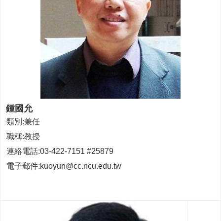
成
員
博
士
班
碩
士
班
鍾國允
在
類別:兼任
職
專
職稱:教授
班
連絡電話:03-422-7151 #25879
學
電子郵件:kuoyun@cc.ncu.edu.tw
術
研
究
國