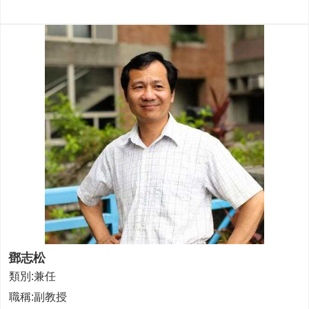
鄧志松
類別:兼任
職稱:副教授