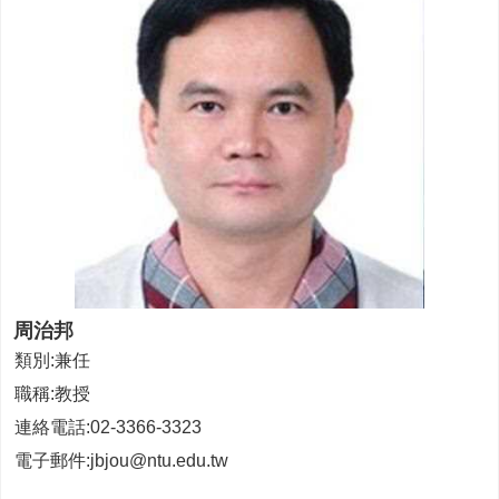
家
發
展
研
究
期
刊
口
試
專
區
所
學
周治邦
會
類別:兼任
職稱:教授
連絡電話:02-3366-3323
電子郵件:jbjou@ntu.edu.tw