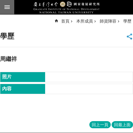
跳到主要內容區塊
進
首頁
本所成員
師資陣容
學歷
階
搜
尋
學歷
臺
大
首
頁
周繼祥
English
公
告
本
所
簡
介
本
回上一頁
回最上面
所