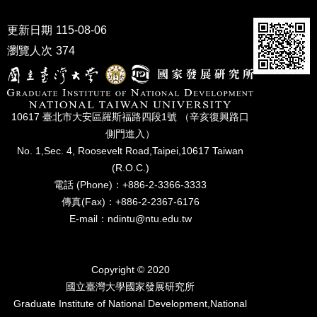
成
員
更新日期
115-08-06
瀏覽人次
374
博
士
班
碩
10617 臺北市⼤安區羅斯福路四段1號 （辛亥復興路⼝
士
側⾨進入）
班
No. 1,Sec. 4, Roosevelt Road,Taipei,10617 Taiwan
在
(R.O.C.)
職
電話 (Phone)：+886-2-3366-3333
專
傳真(Fax)：+886-2-2367-6176
班
E-mail：ndintu@ntu.edu.tw
學
術
研
Copyright © 2020
究
國立臺灣⼤學國家發展研究所
Graduate Institute of National Development,National
國