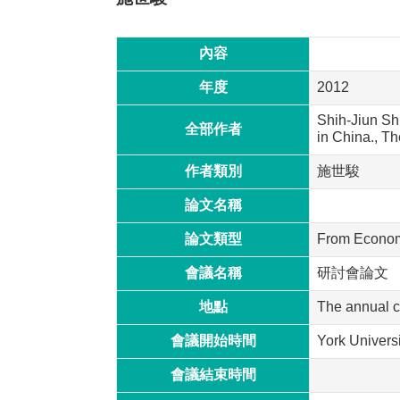
內容
年度
2012
Shih-Jiun Shi
全部作者
in China., T
作者類別
施世駿
論文名稱
論文類型
From Economic
會議名稱
研討會論文
地點
The annual c
會議開始時間
York Universi
會議結束時間