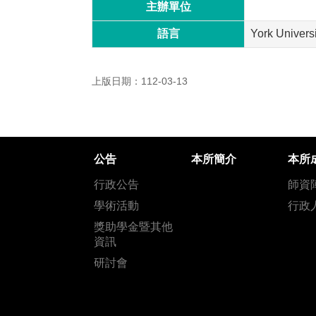
主辦單位
語言
York Universi
上版日期：112-03-13
公告
本所簡介
本所
行政公告
師資
學術活動
行政
獎助學金暨其他
資訊
研討會