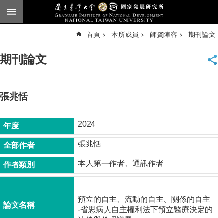
跳到主要內容區塊
進
首頁
本所成員
師資陣容
期刊論文
階
搜
尋
期刊論文
臺
大
首
頁
張兆恬
English
2024
公
告
張兆恬
本
本人第一作者、通訊作者
所
簡
介
預立的自主、流動的自主、關係的自主-
本
-省思病人自主權利法下預立醫療決定的
所