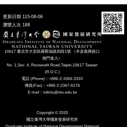
家
發
展
更新日期
115-08-06
研
瀏覽人次
188
究
期
刊
口
10617 臺北市⼤安區羅斯福路四段1號 （辛亥復興路⼝
試
側⾨進入）
專
No. 1,Sec. 4, Roosevelt Road,Taipei,10617 Taiwan
區
(R.O.C.)
所
電話 (Phone)：+886-2-3366-3333
學
傳真(Fax)：+886-2-2367-6176
會
E-mail：ndintu@ntu.edu.tw
Copyright © 2020
國立臺灣⼤學國家發展研究所
Graduate Institute of National Development,National