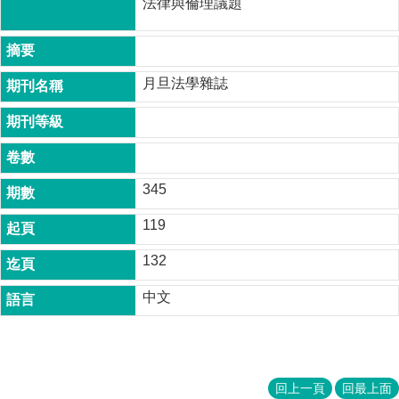
法律與倫理議題
成
員
博
月旦法學雜誌
士
班
碩
士
班
345
在
119
職
專
132
班
中文
學
術
研
究
國
回上一頁
回最上面