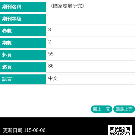
成
《國家發展研究》
員
博
士
3
班
2
碩
士
55
班
86
在
職
中文
專
班
學
術
回上一頁
回最上面
研
究
更新日期
115-08-06
國