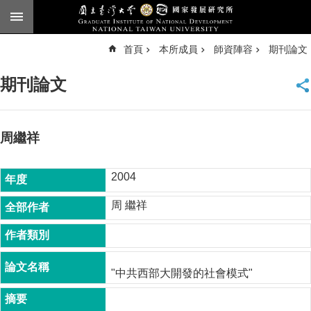
跳到主要內容區塊
進
首頁
本所成員
師資陣容
期刊論文
階
搜
尋
期刊論文
臺
大
首
頁
周繼祥
English
2004
公
告
周 繼祥
本
所
簡
介
"中共西部大開發的社會模式"
本
所