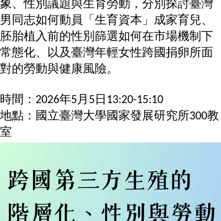
象、性別議題與生育勞動，分別探討臺灣
家
發
男同志如何動員「生育資本」成家育兒、
展
研
胚胎植入前的性別篩選如何在市場機制下
究
常態化、以及臺灣年輕女性跨國捐卵所面
期
刊
對的勞動與健康風險。
口
試
時間：2026年5月5日13:20-15:10
專
地點：國立臺灣大學國家發展研究所300教
區
室
所
學
會