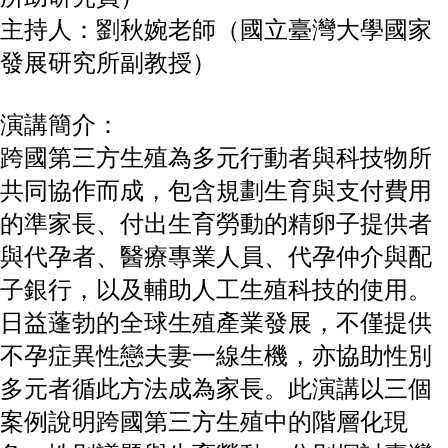
成
主持人：劉秋婉老師（國立臺灣大學國家
員
發展研究所副教授）
博
士
班
演講簡介：
碩
跨國第三方生殖為多元行動者與科技物所
士
共同協作而成，包含規劃生育與支付費用
班
的準家長、付出生育勞動的精卵子提供者
在
職
與代孕者、醫療專業人員、代孕仲介與配
專
子銀行，以及輔助人工生殖科技的使用。
班
日益蓬勃的全球生殖產業發展，不僅提供
學
不孕症異性戀夫妻一線生機，亦協助性別
術
研
多元者循此方法成為家長。此演講以三個
究
案例說明跨國第三方生殖中的階層化現
國