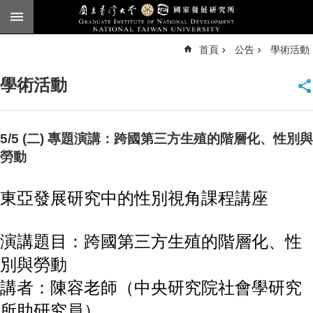
跳到主要內容區塊
進
首頁
公告
學術活動
階
搜
尋
學術活動
臺
大
首
頁
5/5 (二) 專題演講：跨國第三方生殖的階層化、性別與
English
勞動
公
告
東亞發展研究中的性別視角課程講座
本
所
演講題目：跨國第三方生殖的階層化、性
簡
別與勞動
介
講者：陳容老師（中央研究院社會學研究
本
所
所助研究員）