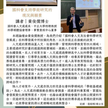
成
員
博
士
班
碩
士
班
在
職
專
班
學
術
研
究
國