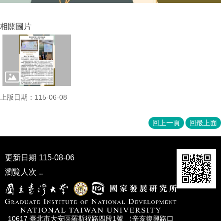
家
發
展
相關圖片
研
究
期
刊
口
試
上版日期：115-06-08
專
區
回上一頁
回最上面
所
學
會
更新日期
115-08-06
瀏覽人次
..
10617 臺北市⼤安區羅斯福路四段1號 （辛亥復興路⼝