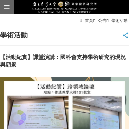
跳到主要內容區塊
進
首頁
公告
學術活動
階
搜
尋
學術活動
臺
大
首
頁
【活動紀實】課堂演講：國科會支持學術研究的現況
English
與願景
公
告
本
所
簡
介
本
所