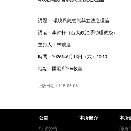
講題：
環境風險管制與立法之理論
講者：李仲軒（台大政治系助理教授）
主持人：林竣達
時間：
年
月
日（六）
2026
6
13
10:10
地點：國發所
教室
206
上版日期：115-06-08
公告
本所簡介
本所
行政公告
師資