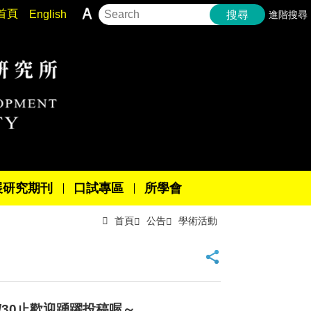
首頁
English
進階搜尋
搜尋
展研究期刊
口試專區
所學會
首頁
公告
學術活動
/30止歡迎踴躍投稿喔～