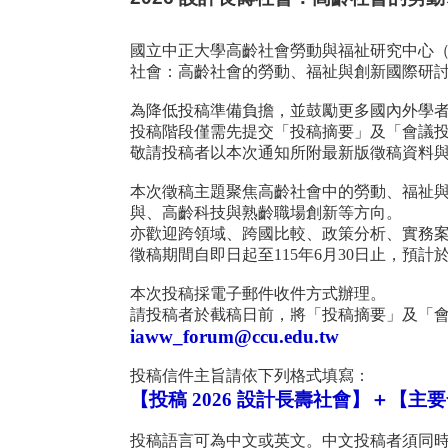
國立中正大學高齡社會勞動與福祉研究中心
社會：高齡社會的勞動、福祉與創新國際研
為降低投稿準備負擔，並鼓勵更多國內外學
投稿階段僅需先提交「投稿摘要」及「會議
敬請投稿者以本次通知所附最新版徵稿資料
本次徵稿主題聚焦高齡社會中的勞動、福祉
與、高齡科技與熟齡職場創新等方向。
亦歡迎跨領域、跨國比較、政策分析、實務
徵稿期間自即日起至
115
年
6
月
30
日止，預計
本次投稿採電子郵件收件方式辦理。
請投稿者於截稿日前，將「投稿摘要」及「
iaww_forum@ccu.edu.tw
投稿信件主旨請依下列格式填寫：
【投稿
2026
設計長壽社會】＋【主要
投稿語言可為中文或英文。中文投稿者須同