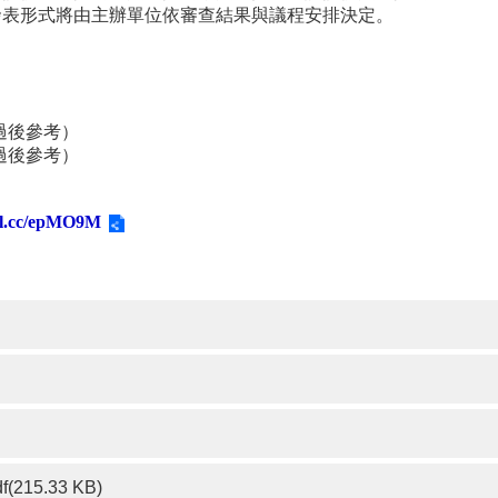
發表形式將由主辦單位依審查結果與議程安排決定。
：
過後參考）
過後參考）
url.cc/epMO9M
df(215.33 KB)