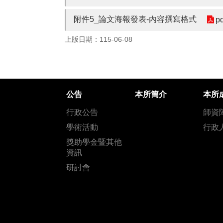
附件5_論文海報發表-內容撰寫格式
p
上版日期：115-06-08
公告
本所簡介
本所
行政公告
師資
學術活動
行政
獎助學金暨其他
資訊
研討會