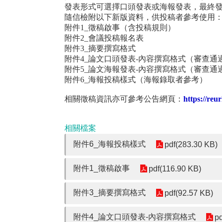
發表形式可選擇口頭發表或海報發表，最終
隨信檢附以下新版資料，供投稿者參考使用
附件
1_
徵稿啟事（含投稿規則）
附件
2_
會議投稿報名表
附件
3_
摘要撰寫格式
附件
4_
論文口頭發表
-
內容撰寫格式（審查通
附件
5_
論文海報發表
-
內容撰寫格式（審查通
附件
6_
海報投稿樣式（海報錄取者參考）
相關徵稿資訊亦可參考公告網頁：
https://re
相關檔案
附件6_海報投稿樣式
pdf(283.30 KB)
附件1_徵稿啟事
pdf(116.90 KB)
附件3_摘要撰寫格式
pdf(92.57 KB)
附件4_論文口頭發表-內容撰寫格式
p