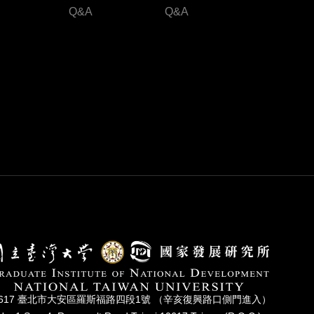
Q&A
Q&A
0617 臺北市⼤安區羅斯福路四段1號 （辛亥復興路⼝側⾨進入）