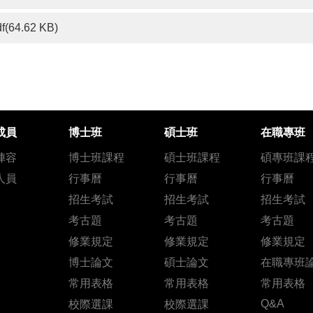
df(64.62 KB)
成員
博士班
碩士班
在職專班
陣容
博士班課程
碩士班課程
碩專班課
人員
行事曆
行事曆
行事曆
招生考試
招生考試
招生考試
考古題
考古題
考古題
修業規定
修業規定
修業規定
博士論文
碩士論文
在職專班
常用表格
常用表格
常用表格
Q&A
校際選課
校際選課