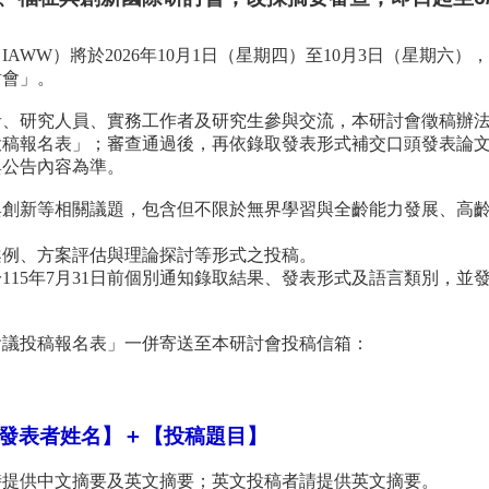
（
IAWW
）將於
2026
年
10
月
1
日（星期四）至
10
月
3
日（星期六），
討會」。
者、研究人員、實務工作者及研究生參與交流，本研討會徵稿辦
投稿報名表」；審查通過後，再依錄取發表形式補交口頭發表論
與公告內容為準。
與創新等相關議題，包含但不限於無界學習與全齡能力發展、高
案例、方案評估與理論探討等形式之投稿。
於
115
年
7
月
31
日前個別通知錄取結果、發表形式及語言類別，並
會議投稿報名表」一併寄送至本研討會投稿信箱：
發表者姓名】＋【投稿題目】
時提供中文摘要及英文摘要；英文投稿者請提供英文摘要。