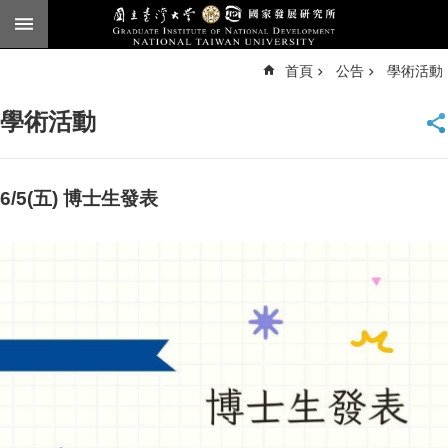
跳到主要內容區塊
進
首頁
公告
學術活動
階
搜
尋
學術活動
臺
大
首
頁
6/5(五) 博士生發表
English
公
告
本
所
簡
介
本
所