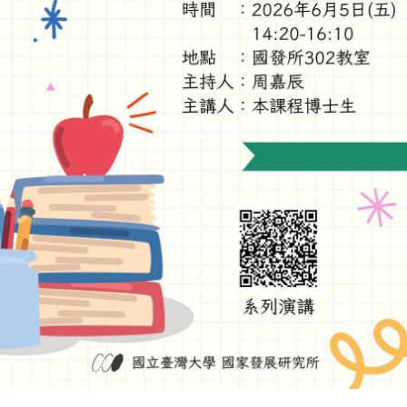
成
員
博
士
班
碩
士
班
在
職
專
班
學
術
研
究
國