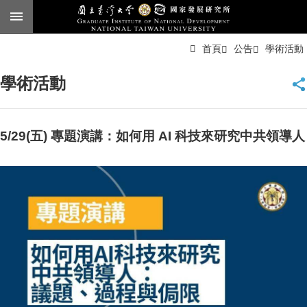
跳到主要內容區塊
進
首頁
公告
學術活動
階
搜
尋
學術活動
臺
大
首
頁
5/29(五) 專題演講：如何用 AI 科技來研究中共領導人
English
公
告
本
所
簡
介
本
所