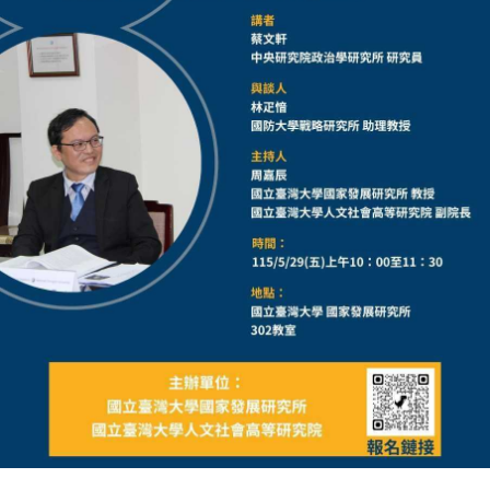
成
員
博
士
班
碩
士
班
在
職
專
班
學
術
研
究
國