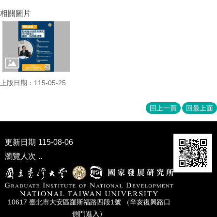
家
相關圖片
發
展
研
究
期
刊
口
上版日期：115-05-25
試
專
回上一頁
回最上面
區
所
學
更新日期
115-08-06
會
瀏覽人次
..
10617 臺北市⼤安區羅斯福路四段1號 （辛亥復興路⼝
側⾨進入）