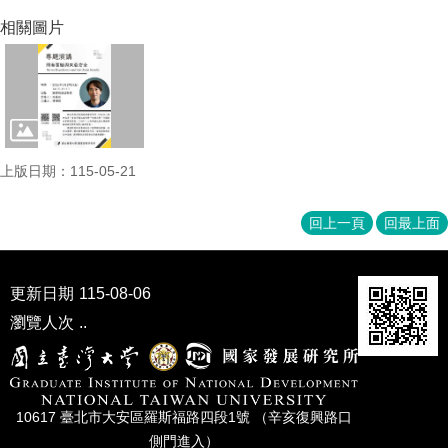
家
相關圖片
發
展
研
究
期
刊
口
上版日期：115-05-21
試
專
回上一頁
回最上面
區
所
學
更新日期
115-08-06
會
瀏覽人次
..
10617 臺北市⼤安區羅斯福路四段1號 （辛亥復興路⼝
側⾨進入）