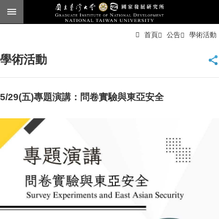
跳到主要內容區塊
進
首頁
公告
學術活動
階
搜
尋
學術活動
臺
大
首
頁
5/29(五)專題演講：問卷實驗與東亞安全
English
公
告
本
所
簡
介
本
所