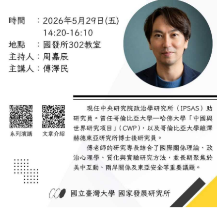
成
員
博
士
班
碩
士
班
在
職
專
班
學
術
研
究
國