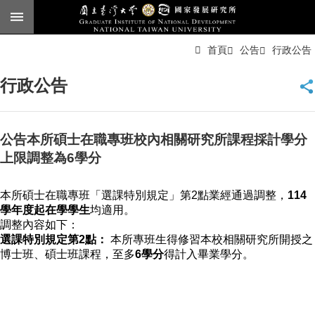
跳到主要內容區塊
進
首頁
公告
行政公告
階
搜
尋
行政公告
臺
大
首
頁
公告本所碩士在職專班校內相關研究所課程採計學分
English
上限調整為6學分
公
本所碩士在職專班「選課特別規定」第2點業經通過調整，
114
告
學年度起在學學生
均適用。
本
調整內容如下：
所
選課特別規定
第2點：
本所專班生得修習本校相關研究所開授之
簡
博士班、碩士班課程，至多
6學分
得計入畢業學分。
介
本
所