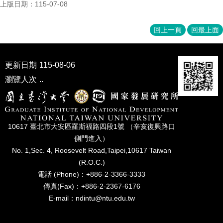
上版日期：115-07-08
成
員
回上一頁
回最上面
博
士
班
更新日期
115-08-06
碩
瀏覽人次
..
士
班
在
職
10617 臺北市⼤安區羅斯福路四段1號 （辛亥復興路⼝
專
側⾨進入）
班
No. 1,Sec. 4, Roosevelt Road,Taipei,10617 Taiwan
(R.O.C.)
學
電話 (Phone)：+886-2-3366-3333
術
傳真(Fax)：+886-2-2367-6176
研
究
E-mail：ndintu@ntu.edu.tw
國