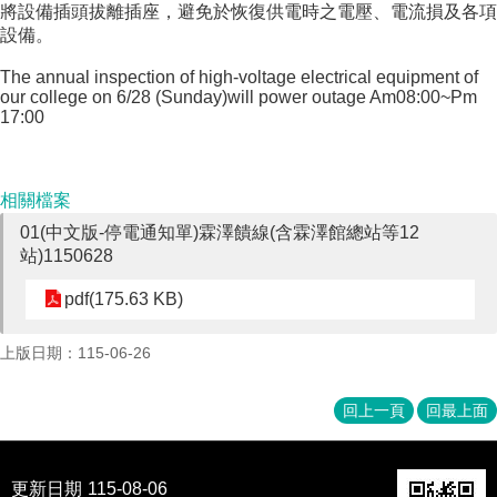
將設備插頭拔離插座，避免於恢復供電時之電壓、電流損及各項
成
設備。
員
The annual inspection of high-voltage electrical equipment of
博
our college on 6/28 (Sunday)will power outage Am08:00~Pm
士
17:00
班
碩
士
相關檔案
班
01(中文版-停電通知單)霖澤饋線(含霖澤館總站等12
站)1150628
在
職
pdf(175.63 KB)
專
班
上版日期：115-06-26
學
術
回上一頁
回最上面
研
究
國
更新日期
115-08-06