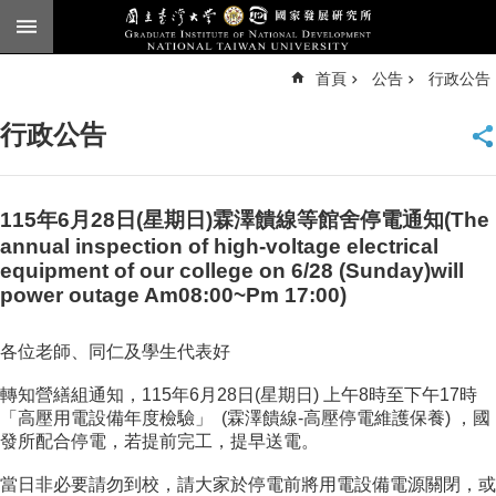
跳到主要內容區塊
進
首頁
公告
行政公告
階
搜
尋
行政公告
臺
大
首
頁
115年6月28日(星期日)霖澤饋線等館舍停電通知(The
annual inspection of high-voltage electrical
English
equipment of our college on 6/28 (Sunday)will
公
power outage Am08:00~Pm 17:00)
告
各位老師、同仁及學生代表好
本
所
轉知營繕組通知，115年6月28日(星期日) 上午8時至下午17時
簡
「高壓用電設備年度檢驗」 (霖澤饋線-高壓停電維護保養) ，國
介
發所配合停電，若提前完工，提早送電。
本
當日非必要請勿到校，請大家於停電前將用電設備電源關閉，或
所