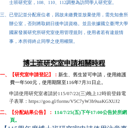
士班研究室，108、110、112調整為訪問學人研究室。
成
員
三、已登記並分配座位者，因故未繳費並放棄使用，需先知會所
博
辦公室，否則將取銷日後申請資格。並且依據國立臺灣大學
士
國家發展研究所研究室使用管理規則，使用者若有違規情
班
事，本所得終止同學之使用權限。
碩
士
班
博士班研究室申請相關時程
在
職
一、【研究室申請登記】：
新生、舊生皆可申請，使用維護
專
費一年500元，使用期限至116年7月31日止。
班
申請使用研究室者請於115/07/22(三)晚上12時前登錄電
學
子表單：
https://goo.gl/forms/V5C7yW3b9uaKGXUJ2
術
研
二、【分配結果公告】：
114/7/25(五)下午17:00公告於所網
究
頁。
國