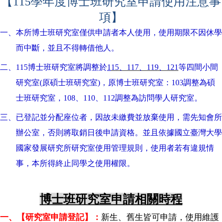
【115學年度博士班研究室申請使用注意事
家
發
項】
展
一、本所博士班研究室僅供申請者本人使用，使用期限不因休學
研
究
而中斷，並且不得轉借他人。
期
刊
二、115博士班研究室將調整於
1
15
、117、119、121
等四間小間
研究室(
原碩士班研究室)，原博士班研究室：103調整為碩
口
試
士班研究室，108、110、112調整為訪問學人研究室。
專
區
三、已登記並分配座位者，因故未繳費並放棄使用，需先知會所
辦公室，否則將取銷日後申請資格。並且依據國立臺灣大學
所
學
國家發展研究所研究室使用管理規則，使用者若有違規情
會
事，本所得終止同學之使用權限。
博士班研究室申請相關時程
一、【研究室申請登記】：
新生、舊生皆可申請，使用維護