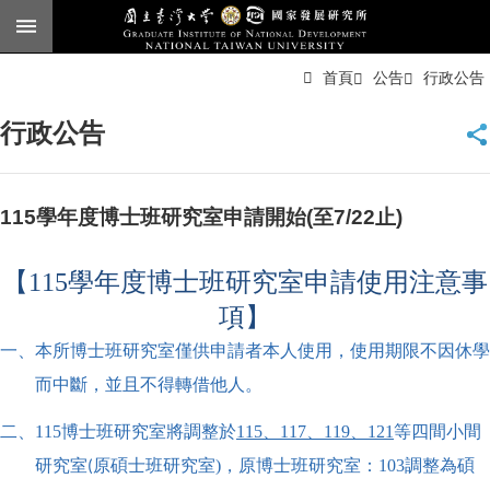
跳到主要內容區塊
進
首頁
公告
行政公告
階
搜
尋
行政公告
臺
大
首
頁
115學年度博士班研究室申請開始(至7/22止)
English
【115學年度博士班研究室申請使用注意事
公
告
項】
本
一、本所博士班研究室僅供申請者本人使用，使用期限不因休學
所
而中斷，並且不得轉借他人。
簡
介
二、115博士班研究室將調整於
1
15
、117、119、121
等四間
小間
本
原碩士班研究室)，原博士班研究室：103調整為碩
研究室(
所