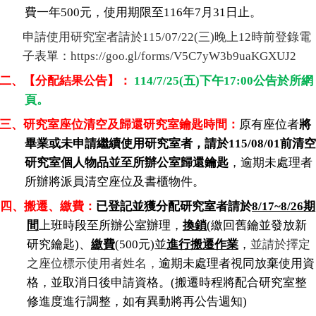
費一年500元，
使用期限至116年7月31日止。
申請使用研究室者請於115/07/22(三)晚上12時前登錄電
子表單：
https://goo.gl/forms/V5C7yW3b9uaKGXUJ2
二、【分配結果公告】：
114/7/25(五)下午17:00公告於所網
頁。
三、研究室座位清空及歸還研究室鑰匙時間：
原有座位者
將
畢業或
未申請繼續使用研究室者，請於115/08/01前清空
研究室個人物品並至所辦公室歸還鑰匙
，逾期未處理者
所辦將派員清空座位及書櫃物件。
四、搬遷、繳費：
已登記並獲分配研究室者請於
8/17~8/26
期
間
上班時段至所辦公室辦理，
換鎖
(
繳回舊鑰並發放新
研究鑰匙)、
繳費
(500
元)並
進行搬遷作業
，
並請於擇定
之座位標示使用者姓名，
逾期未處理者視同放棄使用資
格，並取消日後申請資格。(搬遷時程將配合
研究室整
修進度進行調整，如有異動將再公告週知)