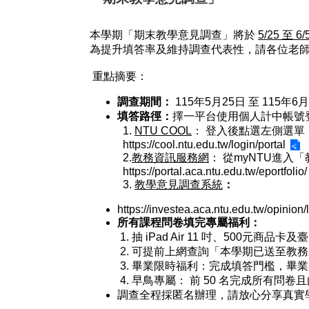
本學期「期末教學意見調查」將於
5/25 至 6/
為提升填答率及維持調查代表性，請各位老
重點摘要：
調查期間：
115
年5月25日 至 115年6
填答路徑：
擇一平台使用個人計中帳號
1.
NTU COOL
： 登入後點選左側選單
https://cool.ntu.edu.tw/login/portal
2.
教務資訊服務網
： 從myNTU進入
https://portal.aca.ntu.edu.tw/eportfolio/
3.
教學意見調查系統
：
https://investea.aca.ntu.edu.tw/opinion/
所有課程問卷填完專屬福利：
1.
抽 iPad Air 11 吋、500元商
2. 可提前上網查詢「本學期已送至教
3. 畢業限時福利：完成填答門檻，畢業
4. 早鳥專屬： 前 50 名完成所有
調查全程採匿名辦理，請放心分享真實