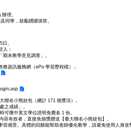
5
辦理。
師及同學，鼓勵踴躍填答。
月5日。
登入：
「期末教學意見調查」。
「教務資訊服務網（ePo 學習歷程檔）」
login.asp
品卡及臺大聯名小熊娃包（總計 171 個獎項）。
務處之成績」。
時可獲中英文學位證明免費各 1 份。
問卷且內容有效者，直接免抽獎贈送【臺大聯名小熊娃包】。
學習感受。具體的回饋能幫助老師優化教學，請避免使用人身攻