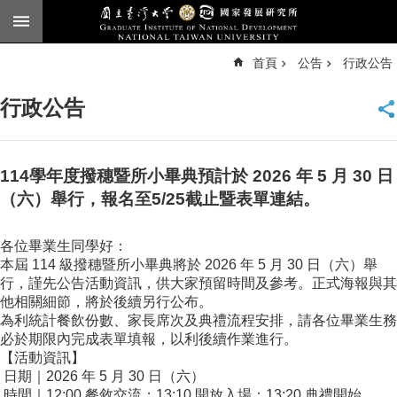
跳到主要內容區塊
進
首頁
公告
行政公告
階
搜
尋
行政公告
臺
大
首
頁
114學年度撥穗暨所小畢典預計於 2026 年 5 月 30 日
English
（六）舉行，報名至5/25截止暨表單連結。
公
各位畢業生同學好：
告
本屆
114
級撥穗暨所小畢典將於
2026
年
5
月
30
日（六）舉
本
行，謹先公告活動資訊，供大家預留時間及參考。正式海報與其
所
他相關細節，將於後續另行公布。
簡
為利統計餐飲份數、家長席次及典禮流程安排，請各位畢業生務
介
必於期限內完成表單填報，以利後續作業進行。
【活動資訊】
本
日期｜
2026
年
5
月
30
日（六）
所
時間｜
12:00
餐敘交流；
13:10
開放入場；
13:20
典禮開始