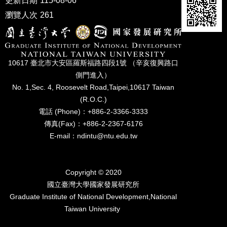
更新日期
115-08-06
家
發
瀏覽人次
261
展
研
究
期
10617 臺北市⼤安區羅斯福路四段1號 （辛亥復興路⼝
刊
側⾨進入）
口
No. 1,Sec. 4, Roosevelt Road,Taipei,10617 Taiwan
試
(R.O.C.)
專
電話 (Phone)：+886-2-3366-3333
區
傳真(Fax)：+886-2-2367-6176
E-mail：ndintu@ntu.edu.tw
所
學
會
Copyright © 2020
國立臺灣⼤學國家發展研究所
Graduate Institute of National Development,National
Taiwan University