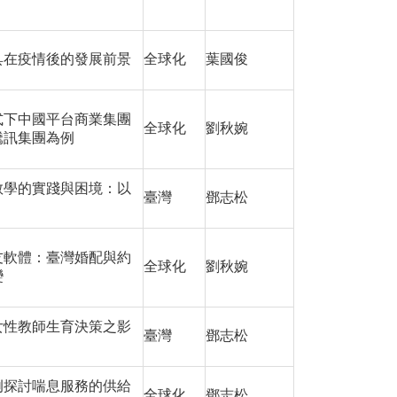
具在疫情後的發展前景
全球化
葉國俊
式下中國平台商業集團
全球化
劉秋婉
騰訊集團為例
教學的實踐與困境：以
臺灣
鄧志松
友軟體：臺灣婚配與約
全球化
劉秋婉
變
女性教師生育決策之影
臺灣
鄧志松
例探討喘息服務的供給
全球化
鄧志松