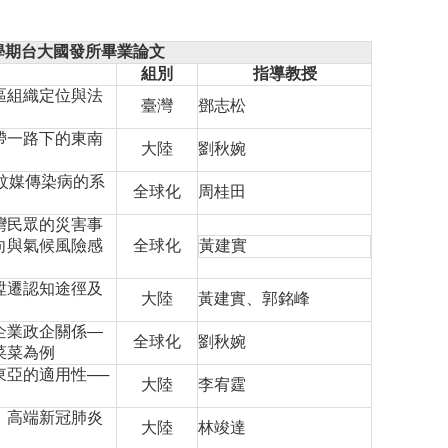
學期台大國發所畢業論文
組別
指導教授
區組織定位與法
臺灣
鄧志松
帶一路下的東南
大陸
劉秋婉
蚊媒傳染病的系
全球化
周桂田
灣民眾的災害事
向與氣候風險感
全球化
黃建實
陞遷認知途徑及
大陸
黃建實、郭銘峰
企業政企關係—
全球化
劉秋婉
菜菜為例
東亞的適用性──
大陸
李宥霆
：高端新冠肺炎
大陸
林竣達