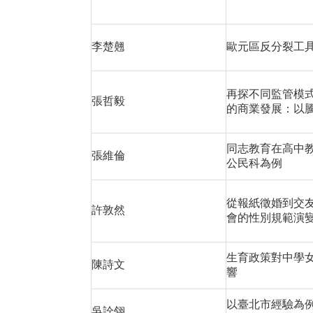
李楚翹
歐元區反分裂工
再探不同監管模
張哲毅
的商業發展：以
同志教育在高中
張維倫
公民科為例
從報紙徵婚到交
許敦然
會的性別規範演
生育政策對中學
陳詩文
響
以臺北市經驗為
吳詮翎