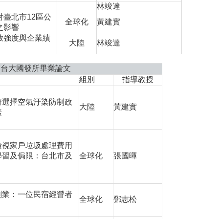
林竣達
臺北市12區公
全球化
黃建實
之影響
放強度與企業績
大陸
林竣達
期台大國發所畢業論文
組別
指導教授
府選擇空氣汙染防制政
大陸
黃建實
素
檢視家戶垃圾處理費用
學習及侷限：台北市及
全球化
張國暉
創業：一位民宿經營者
全球化
鄧志松