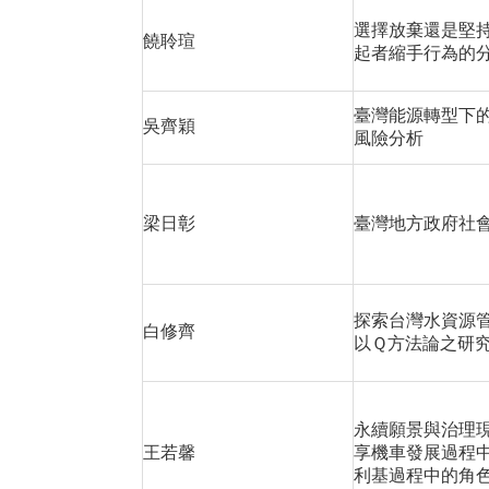
選擇放棄還是堅
饒聆瑄
起者縮手行為的
臺灣能源轉型下
吳齊穎
風險分析
梁日彰
臺灣地方政府社
探索台灣水資源
白修齊
以Ｑ方法論之研
永續願景與治理
王若馨
享機車發展過程
利基過程中的角