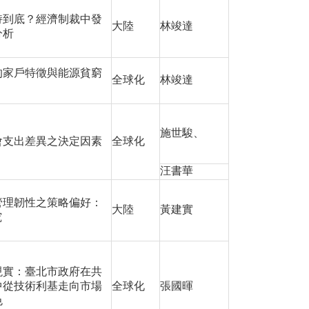
持到底？經濟制裁中發
大陸
林竣達
分析
的家戶特徵與能源貧窮
全球化
林竣達
施世駿、
會支出差異之決定因素
全球化
汪書華
管理韌性之策略偏好：
大陸
黃建實
究
現實：臺北市政府在共
中從技術利基走向市場
全球化
張國暉
色