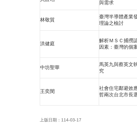
與需求
臺灣半導體產業
林敬貿
理論之檢討
解析ＭＳＣ捕撈
洪健庭
因素：臺灣的個
馬英九與蔡英文
中坊聖華
究
社會住宅鄰避效
王奕閔
哲兩次台北市長
上版日期：114-03-17