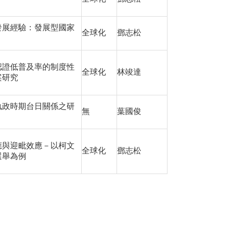
發展經驗：發展型國家
全球化
鄧志松
認證低普及率的制度性
全球化
林竣達
案研究
執政時期台日關係之研
無
葉國俊
應與迎毗效應－以柯文
全球化
鄧志松
選舉為例