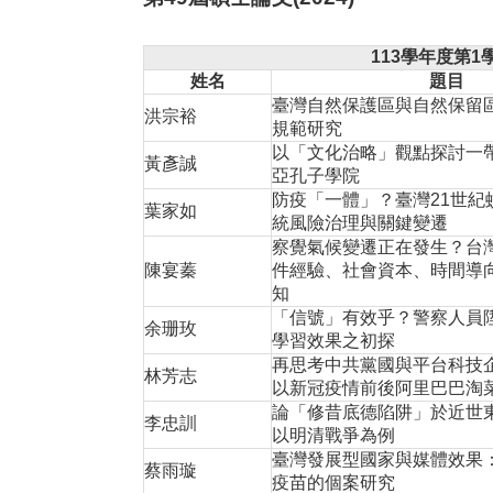
113
學年度第1
姓名
題目
臺灣自然保護區與自然保留
洪宗裕
規範研究
以「文化治略」觀點探討一
黃彥誠
亞孔子學院
防疫「一體」？臺灣21世紀
葉家如
統風險治理與關鍵變遷
察覺氣候變遷正在發生？台
陳宴蓁
件經驗、社會資本、時間導
知
「信號」有效乎？警察人員
余珊玫
學習效果之初探
再思考中共黨國與平台科技
林芳志
以新冠疫情前後阿里巴巴淘
論「修昔底德陷阱」於近世
李忠訓
以明清戰爭為例
臺灣發展型國家與媒體效果
蔡雨璇
疫苗的個案研究