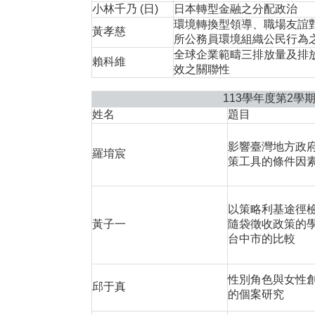
小林千乃 (日)
日本轉型金融之分配政治
環境轉換型領導、職場友誼對
黃孝慈
所公務員環境組織公民行為
全球企業範疇三排放量及排
賴科維
效之關聯性
113學年度第2學
姓名
題目
影響臺灣地方政
羅堉宸
策工具的條件因
以策略利基途徑
黃子一
隨袋徵收政策的
台中市的比較
性別角色與女性
邱于真
的個案研究