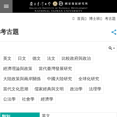
跳到主要內容區塊
進
首頁
博士班
考古題
階
搜
尋
考古題
臺
大
首
頁
English
英文
日文
德文
法文
比較政府與政治
公
經濟理論與政策
當代臺灣發展研究
告
大陸政策與兩岸關係
中國大陸研究
全球化研究
本
所
當代文化思潮
儒家經典與文明
政治學
法理學
簡
公法學
社會學
經濟學
介
本
所
英文