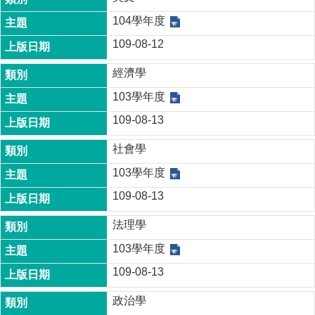
成
104學年度
員
109-08-12
博
士
經濟學
班
103學年度
碩
109-08-13
士
班
社會學
在
103學年度
職
專
109-08-13
班
法理學
學
103學年度
術
研
109-08-13
究
政治學
國